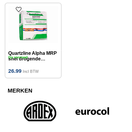
Quartzline Alpha MRP
Op voorraad
snel drogende
reparatiemortel
(Gipsgebonden) 20kg
26.99
Incl BTW
MERKEN