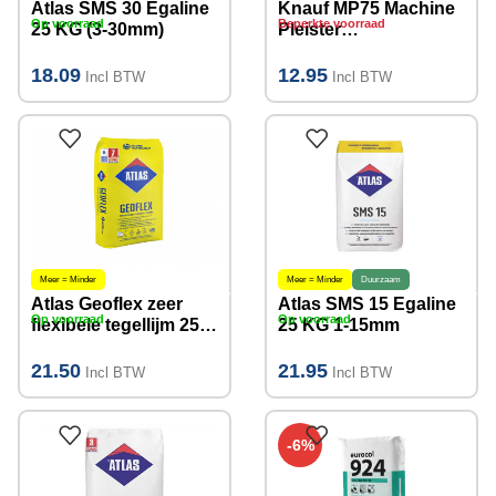
Atlas SMS 30 Egaline
Knauf MP75 Machine
Op voorraad
Beperkte voorraad
25 KG (3-30mm)
Pleister
Gipsgebonden stuc
25kg
18.09
12.95
Incl BTW
Incl BTW
Meer = Minder
Meer = Minder
Duurzaam
Atlas Geoflex zeer
Atlas SMS 15 Egaline
Op voorraad
Op voorraad
flexibele tegellijm 25
25 KG 1-15mm
KG
21.50
21.95
Incl BTW
Incl BTW
-6%