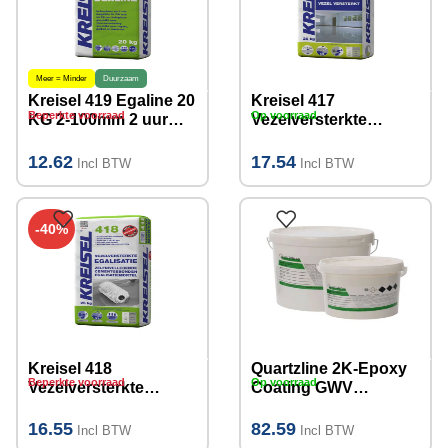
Meer = Minder
Duurzaam
Kreisel 419 Egaline 20
Kreisel 417
Beperkte voorraad
Op voorraad
KG 2-100mm 2 uur
Vezelversterkte
beloopbaar!
egaline 25KG (2-
50mm)
12.62
17.54
Incl BTW
Incl BTW
-40%
Kreisel 418
Quartzline 2K-Epoxy
Beperkte voorraad
Op voorraad
Vezelversterkte
Coating GWV
Egalisatie 25KG (1-
Zijdeglans
50mm)
(watergedragen)
16.55
82.59
Incl BTW
Incl BTW