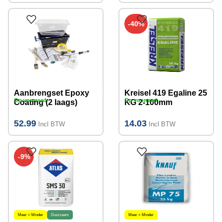
-40%
Aanbrengset Epoxy
Kreisel 419 Egaline 25
Op voorraad
Op voorraad
Coating (2 laags)
KG 2-100mm
52.99
14.03
Incl BTW
Incl BTW
-9%
Meer = Minder
Duurzaam
Meer = Minder