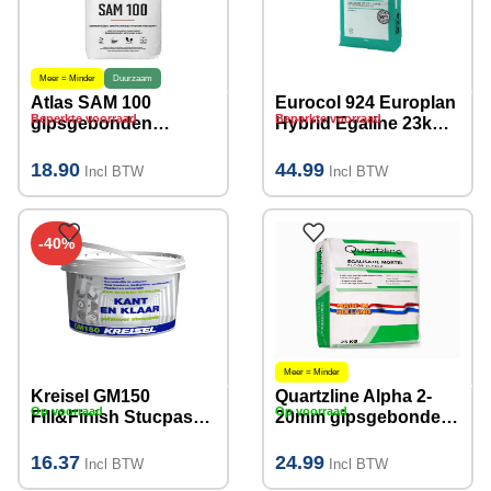
Meer = Minder
Duurzaam
Atlas SAM 100
Eurocol 924 Europlan
Beperkte voorraad
Beperkte voorraad
gipsgebonden
Hybrid Egaline 23kg
egaline (5-30mm) 25
(Na 6 uur
KG
bekleedbaar)
18.90
44.99
Incl BTW
Incl BTW
-40%
Meer = Minder
Kreisel GM150
Quartzline Alpha 2-
Op voorraad
Op voorraad
Fill&Finish Stucpasta
20mm gipsgebonden
I 18KG
egaline 25 KG
16.37
24.99
Incl BTW
Incl BTW