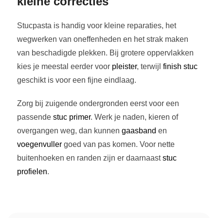
kleine correcties
eenvoudig aan te brengen en goed te schuren na droging.
Een veelgebruikte keuze is bijvoorbeeld de
knauf
Stucpasta is handig voor kleine reparaties, het
stucpasta
, die bekend staat om zijn soepele verwerking en
wegwerken van oneffenheden en het strak maken
strakke eindresultaat.
van beschadigde plekken. Bij grotere oppervlakken
kies je meestal eerder voor
pleister
, terwijl
finish stuc
Wanneer gebruik je stucpasta?
geschikt is voor een fijne eindlaag.
Stucpasta is ideaal voor situaties waarin snelheid,
Zorg bij zuigende ondergronden eerst voor een
gebruiksgemak en een strak eindresultaat belangrijk zijn.
passende
stuc primer
. Werk je naden, kieren of
Het product wordt vooral gebruikt bij kleinere klussen en
overgangen weg, dan kunnen
gaasband
en
afwerkingen waarbij geen dikke stuclaag nodig is.
voegenvuller
goed van pas komen. Voor nette
Bijwerken van bestaande stuc- of pleisterlagen
buitenhoeken en randen zijn er daarnaast
stuc
Herstellen van scheurtjes en kleine beschadigingen
profielen
.
Renovatieklussen in bewoonde ruimtes
Afwerken van muren en plafonds vóór schilderen of
behangen