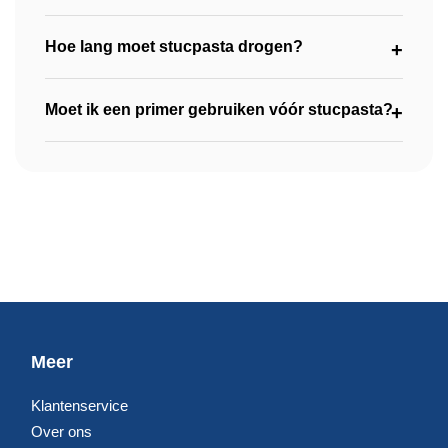
bekende merken, geschikt voor uiteenlopende
Hoe lang moet stucpasta drogen?
toepassingen. Of je nu kleine reparaties uitvoert of wanden
strak wilt afwerken, wij helpen je graag bij het kiezen van
de juiste stucpasta voor jouw project.
Moet ik een primer gebruiken vóór stucpasta?
Meer
Klantenservice
Over ons