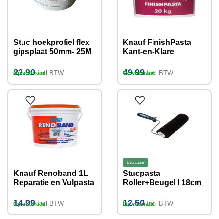
Stuc hoekprofiel flex
Knauf FinishPasta
gipsplaat 50mm- 25M
Kant-en-Klare
Afwerkpleister Wit
20kg
23.90
49.99
Incl BTW
Incl BTW
Op voorraad
Op voorraad
Duurzaam
Knauf Renoband 1L
Stucpasta
Reparatie en Vulpasta
Roller+Beugel I 18cm
14.99
12.50
Incl BTW
Incl BTW
Op voorraad
Op voorraad