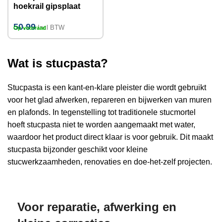
hoekrail gipsplaat
MEDIUM/G-K 10M
50.99
Incl BTW
Op voorraad
Wat is stucpasta?
Stucpasta is een kant-en-klare pleister die wordt gebruikt
voor het glad afwerken, repareren en bijwerken van muren
en plafonds. In tegenstelling tot traditionele stucmortel
hoeft stucpasta niet te worden aangemaakt met water,
waardoor het product direct klaar is voor gebruik. Dit maakt
stucpasta bijzonder geschikt voor kleine
stucwerkzaamheden, renovaties en doe-het-zelf projecten.
Stucpasta wordt vaak toegepast voor het egaliseren van
lichte oneffenheden, het repareren van beschadigingen en
Voor reparatie, afwerking en
het strak afwerken van wanden vóór schilderwerk of
behang. Dankzij de fijne structuur is het materiaal