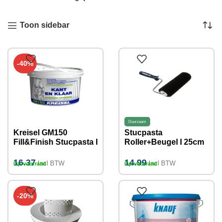
Toon sidebar
-40%
Duurzaam
Kreisel GM150
Stucpasta
Fill&Finish Stucpasta I
Roller+Beugel I 25cm
18KG
16.37
14.99
Incl BTW
Incl BTW
Op voorraad
Op voorraad
-20%