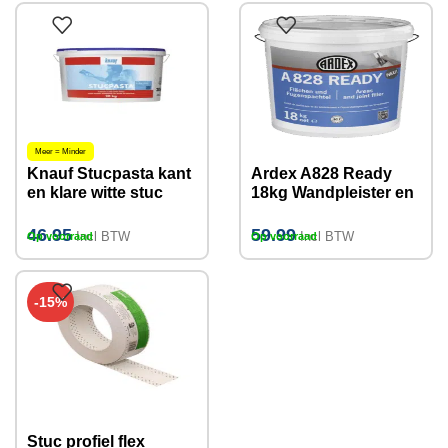
Meer = Minder
Knauf Stucpasta kant
Ardex A828 Ready
en klare witte stuc
18kg Wandpleister en
afwerklaag 20kg
Voegenvuller
46.95
59.99
Incl BTW
Incl BTW
Op voorraad
Op voorraad
-15%
Stuc profiel flex