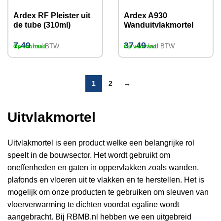
Ardex RF Pleister uit
Ardex A930
de tube (310ml)
Wanduitvlakmortel
(cementgebonden)
20kg
7.49
37.49
Incl BTW
Incl BTW
Op voorraad
Op voorraad
1
2
→
Uitvlakmortel
Uitvlakmortel is een product welke een belangrijke rol
speelt in de bouwsector. Het wordt gebruikt om
oneffenheden en gaten in oppervlakken zoals wanden,
plafonds en vloeren uit te vlakken en te herstellen. Het is
mogelijk om onze producten te gebruiken om sleuven van
vloerverwarming te dichten voordat egaline wordt
aangebracht. Bij RBMB.nl hebben we een uitgebreid