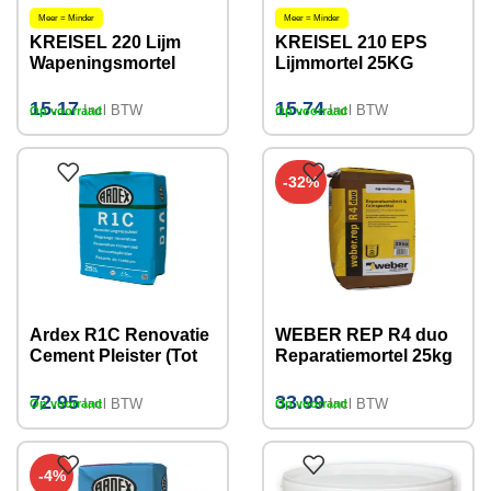
Meer = Minder
Meer = Minder
KREISEL 220 Lijm
KREISEL 210 EPS
Wapeningsmortel
Lijmmortel 25KG
25KG 3-5mm
15.17
15.74
Incl BTW
Incl BTW
Op voorraad
Op voorraad
-32%
Ardex R1C Renovatie
WEBER REP R4 duo
Cement Pleister (Tot
Reparatiemortel 25kg
10mm) 25kg
72.95
33.99
Incl BTW
Incl BTW
Op voorraad
Op voorraad
-4%