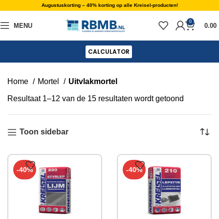
Augustuskorting – 40% korting op alle Kreisel-producten!
0
MENU
0.00
CALCULATOR
Home
Mortel
Uitvlakmortel
Resultaat 1–12 van de 15 resultaten wordt getoond
Toon sidebar
-40%
-40%