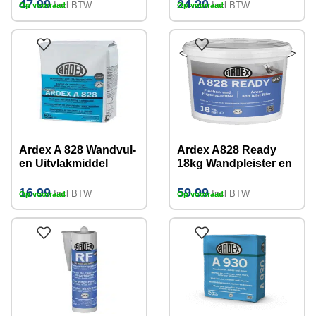
47.99
24.20
Incl BTW
Incl BTW
Op voorraad
Op voorraad
Ardex A 828 Wandvul-
Ardex A828 Ready
en Uitvlakmiddel
18kg Wandpleister en
(gipsgebonden) 5kg
Voegenvuller
16.99
59.99
Incl BTW
Incl BTW
Op voorraad
Op voorraad