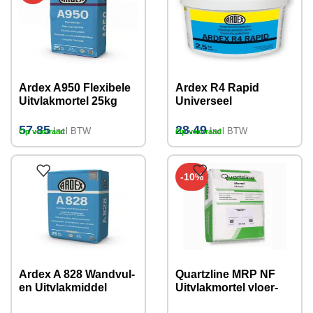
Ardex A950 Flexibele
Ardex R4 Rapid
Uitvlakmortel 25kg
Universeel
Sneluitvlakmiddel
2.5kg
57.85
28.49
Incl BTW
Incl BTW
Op voorraad
Op voorraad
-10%
Ardex A 828 Wandvul-
Quartzline MRP NF
en Uitvlakmiddel
Uitvlakmortel vloer-
(gipsgebonden) 25kg
wand 20 KG