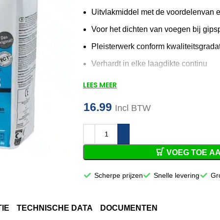
Uitvlakmiddel met de voordelenvan e
Voor het dichten van voegen bij gips
Pleisterwerk conform kwaliteitsgrada
Verhardt in elke laagdikte continu
Klinkt niet in
LEES MEER
Onbrandbare bouwstof Klasse A1 co
16.99
Incl BTW
Product voor het dichten/uitvlakken
type 4 B conform EN 13863
Vóór 12:00 besteld, volgen
VOEG TOE A
Scherpe prijzen
Snelle levering
Gr
IE
TECHNISCHE DATA
DOCUMENTEN