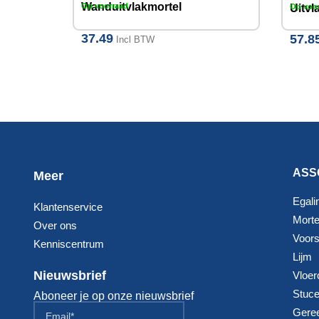
Wanduitvlakmortel
Op voorraad
Uitvl
Op voo
(cementgebonden)
37.49
20kg
57.8
Incl BTW
ASS
Meer
Egali
Klantenservice
Morte
Over ons
Voorst
Kenniscentrum
Lijm
Nieuwsbrief
Vloer
Stuc
Aboneer je op onze nieuwsbrief
Gere