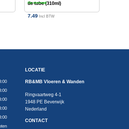
de tube (310ml)
Op voorraad
7.49
Incl BTW
LOCATIE
8:00
RB&MB Vloeren & Wanden
8:00
Ringvaartweg 4-1
8:00
1948 PE Beverwijk
8:00
Nederland
8:00
CONTACT
oten