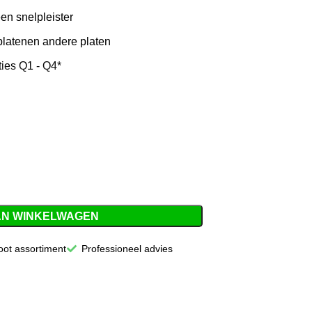
en snelpleister
platenen andere platen
ties Q1 - Q4*
nform EN 13501, deel 1
 van voegen/naden zonder band of gaas,
de werkdag in huis!
AN WINKELWAGEN
oot assortiment
Professioneel advies