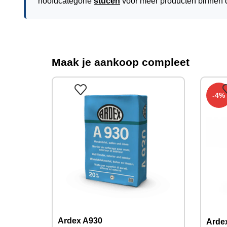
hoofdcategorie
stucen
voor meer producten binnen 
Maak je aankoop compleet
-4%
Ardex A930
Ardex