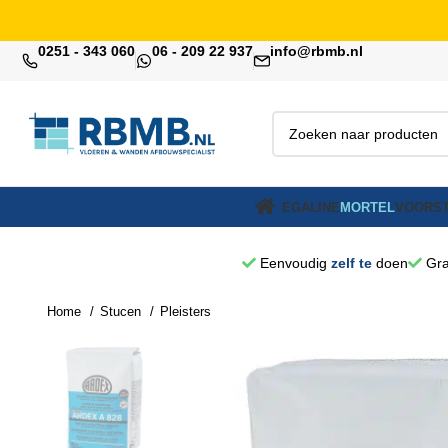
0251 - 343 060
06 - 209 22 937
info@rbmb.nl
EGALINE
MORTEL
VOORST
Eenvoudig
zelf te
doen
Gra
Home
Stucen
Pleisters