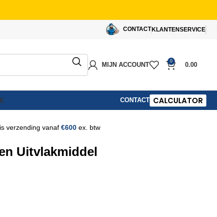
CONTACT
KLANTENSERVICE
0
MIJN ACCOUNT
0.00
CALCULATOR
CONTACT
IE
is verzending vanaf
€600
ex. btw
en Uitvlakmiddel