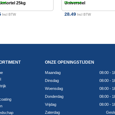
akmortel 25kg
Universeel
rraad
Op voorraad
Sneluitvlakmiddel
5
28.49
2.5kg
Incl BTW
Incl BTW
ORTIMENT
ONZE OPENINGSTIJDEN
ne
Maandag
08:00 - 1
l
Dinsdag
08:00 - 1
rijk
Woensdag
08:00 - 1
Donderdag
08:00 - 1
coating
Vrijdag
08:00 - 1
en
Zaterdag
Gesl
edschap