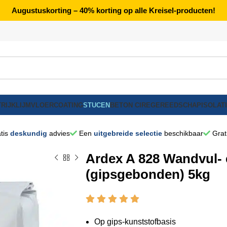
Augustuskorting – 40% korting op alle Kreisel-producten!
RIJK
LIJM
VLOERCOATING
STUCEN
BETON CIRE
GEREEDSCHAP
ISOLAT
tis
deskundig
advies
Een
uitgebreide selectie
beschikbaar
Grat
Ardex A 828 Wandvul- 
(gipsgebonden) 5kg
Op gips-kunststofbasis