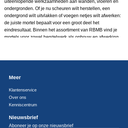
uiteenlopende werkzaamheden aan wanden, vloeren en
ondergronden. Of je nu scheuren wilt herstellen, een
ondergrond wilt uitvlakken of voegen netjes wilt afwerken:
de juiste mortel bepaalt voor een groot deel het
eindresultaat. Binnen het assortiment van RBMB vind je
mortels voor zowel herstelwerk als opbouw en afwerking.
Welke mortel past bij jouw klus?
Voor het herstellen van beschadigingen in beton of steen
wordt vaak gekozen voor
cementgebonden reparatiemortel
Meer
of
gipsgebonden reparatiemortel
, afhankelijk van de
ondergrond en belasting. Moet een wand of vloer eerst vlak
Klantenservice
worden gemaakt voordat je verder afwerkt, dan is
Over ons
uitvlakmortel
vaak de beste keuze.
Kenniscentrum
Voor vloeropbouw en een stevige basis blijft
zandcement
Nieuwsbrief
een veelgebruikte oplossing. En wanneer nette, duurzame
Aboneer je op onze nieuwsbrief
voegen belangrijk zijn, kom je al snel uit bij
voegmortel
of