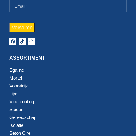
doorstrijkmortel.
Mortel voor beton en vloeren
Bij veel renovatie- en herstelklussen draait het om
betonvloeren, cementgebonden ondergronden en andere
zwaarbelaste oppervlakken. Dan is een sterke mortel
ASSORTIMENT
belangrijk voor hechting, drukvastheid en duurzaamheid.
Werk je aan een vloer die daarna verder afgewerkt moet
Egaline
worden, dan is het belangrijk om niet alleen naar de
Mortel
mortelsoort te kijken, maar ook naar laagdikte, droogtijd en
Voorstrijk
de gewenste eindafwerking.
Lijm
Vloercoating
Goed verwerken is net zo belangrijk
Stucen
Gereedschap
Een goed resultaat hangt niet alleen af van de juiste
Isolatie
mortel, maar ook van de manier van verwerken. Meng het
Beton Cire
product volgens voorschrift, gebruik schoon gereedschap