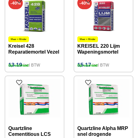
-40%
-40%
Meer = Minder
Meer = Minder
Kreisel 428
KREISEL 220 Lijm
Reparatiemortel Vezel
Wapeningsmortel
versterkt 25KG (2-
25KG 3-5mm
50mm)
13.19
15.17
Incl BTW
Incl BTW
Op voorraad
Op voorraad
Quartzline
Quartzline Alpha MRP
Cementitious LCS
snel drogende