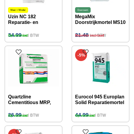
Meer = Minder
Duurzaam
Uzin NC 182
MegaMix
Reparatie- en
Doorstrijkmortel MS10
Uitvlakmortel 20 KG
IW3, 25KG
tot 100mm
34.99
21.48
Incl BTW
Incl BTW
Op voorraad
Beperkte voorraad
-5%
Quartzline
Eurocol 945 Europlan
Cementitious MRP,
Solid Reparatiemortel
snel drogende mortel
23kg
(Cementgebonden)
26.99
44.99
Incl BTW
Incl BTW
Op voorraad
Op voorraad
20kg