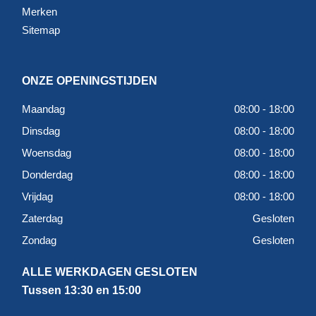
Merken
en let goed op de ondergrond. Zo haal je meer uit het
Sitemap
materiaal en voorkom je problemen bij de afwerking.
Twijfel je welke mortel het beste past bij jouw project, dan
helpen we je graag met gericht advies.
ONZE OPENINGSTIJDEN
Maandag
08:00 - 18:00
Dinsdag
08:00 - 18:00
Woensdag
08:00 - 18:00
Donderdag
08:00 - 18:00
Vrijdag
08:00 - 18:00
Zaterdag
Gesloten
Zondag
Gesloten
ALLE WERKDAGEN GESLOTEN
Tussen 13:30 en 15:00