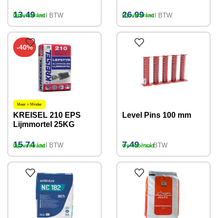
Vloeibare
reparatiemortel
Zandcement 25kg
(Gipsgebonden) 20kg
13.49
26.99
Incl BTW
Incl BTW
Op voorraad
Op voorraad
-40%
Meer = Minder
KREISEL 210 EPS
Level Pins 100 mm
Lijmmortel 25KG
15.74
7.49
Incl BTW
Incl BTW
Op voorraad
Op voorraad