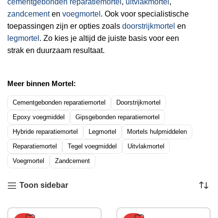
cementgebonden reparatiemortel
,
uitvlakmortel
,
zandcement
en
voegmortel
. Ook voor specialistische
toepassingen zijn er opties zoals
doorstrijkmortel
en
legmortel
. Zo kies je altijd de juiste basis voor een
strak en duurzaam resultaat.
Meer binnen Mortel:
Cementgebonden reparatiemortel
Doorstrijkmortel
Epoxy voegmiddel
Gipsgebonden reparatiemortel
Hybride reparatiemortel
Legmortel
Mortels hulpmiddelen
Reparatiemortel
Tegel voegmiddel
Uitvlakmortel
Voegmortel
Zandcement
Toon sidebar