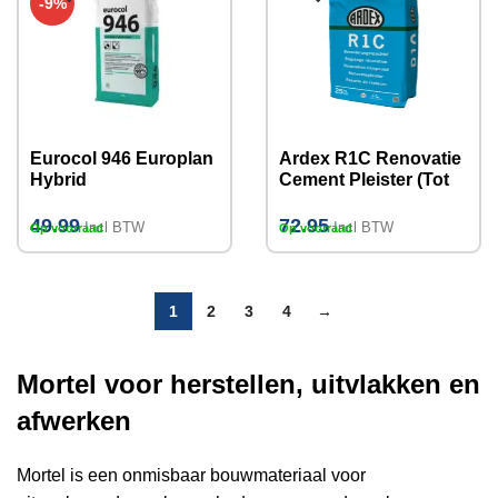
-9%
Eurocol 946 Europlan
Ardex R1C Renovatie
Hybrid
Cement Pleister (Tot
Reparatiemortel 23kg
10mm) 25kg
(Na 60 minuten
49.99
72.95
Incl BTW
Incl BTW
Op voorraad
Op voorraad
bekleedbaar)
1
2
3
4
→
Mortel voor herstellen, uitvlakken en
afwerken
Mortel is een onmisbaar bouwmateriaal voor