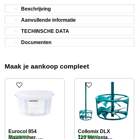
Beschrijving
Aanvullende informatie
TECHINSCHE DATA
Documenten
Maak je aankoop compleet
Eurocol 854
Collomix DLX
Op voorraad
Op voorraad
Maatemmer, 10
120 Mengstaaf