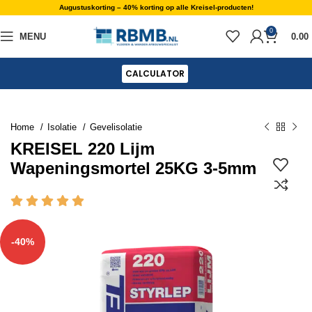
Augustuskorting – 40% korting op alle Kreisel-producten!
0
MENU
0.00
CALCULATOR
Home
Isolatie
Gevelisolatie
KREISEL 220 Lijm
Wapeningsmortel 25KG 3-5mm
-40%