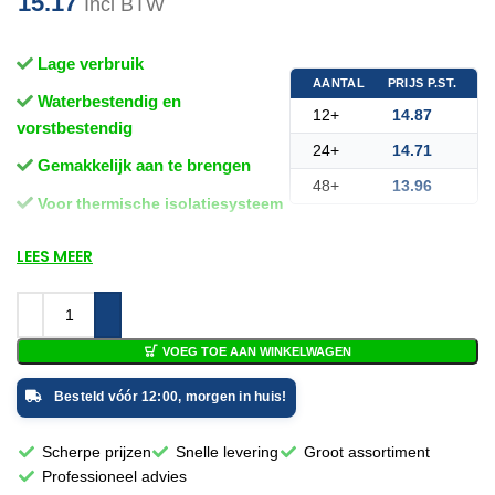
15.17
Incl BTW
Lage verbruik
AANTAL
PRIJS P.ST.
Waterbestendig en
12+
14.87
vorstbestendig
24+
14.71
Gemakkelijk aan te brengen
48+
13.96
Voor thermische isolatiesysteem
LEES MEER
VOEG TOE AAN WINKELWAGEN
Besteld vóór 12:00, morgen in huis!
Scherpe prijzen
Snelle levering
Groot assortiment
Professioneel advies