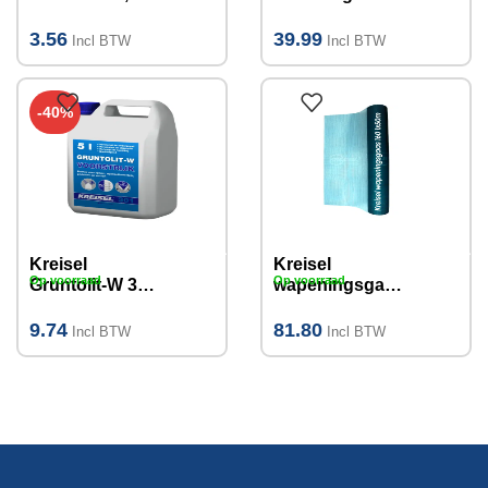
Ltr
(20-40kg)
(M/HF)
3.56
39.99
Incl BTW
Incl BTW
-40%
Kreisel
Kreisel
Op voorraad
Op voorraad
Gruntolit-W 301
wapeningsgaa
voorstrijk 5L
s 160 1x50m
9.74
81.80
Incl BTW
Incl BTW