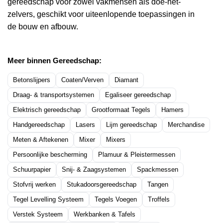
gereedschap voor zowel vakmensen als doe-het-
zelvers, geschikt voor uiteenlopende toepassingen in
de bouw en afbouw.
Meer binnen Gereedschap:
Betonslijpers
Coaten/Verven
Diamant
Draag- & transportsystemen
Egaliseer gereedschap
Elektrisch gereedschap
Grootformaat Tegels
Hamers
Handgereedschap
Lasers
Lijm gereedschap
Merchandise
Meten & Aftekenen
Mixer
Mixers
Persoonlijke bescherming
Plamuur & Pleistermessen
Schuurpapier
Snij- & Zaagsystemen
Spackmessen
Stofvrij werken
Stukadoorsgereedschap
Tangen
Tegel Levelling Systeem
Tegels Voegen
Troffels
Verstek Systeem
Werkbanken & Tafels