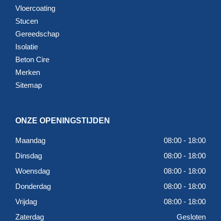
Vloercoating
Stucen
Twijfel je welk gereedschap het beste past bij jouw klus?
Gereedschap
Neem gerust contact op met RBMB voor advies op maat.
Isolatie
Zo weet je zeker dat je met de juiste tools aan de slag gaat.
Beton Cire
Merken
Sitemap
ONZE OPENINGSTIJDEN
Maandag
08:00 - 18:00
Dinsdag
08:00 - 18:00
Woensdag
08:00 - 18:00
Donderdag
08:00 - 18:00
Vrijdag
08:00 - 18:00
Zaterdag
Gesloten