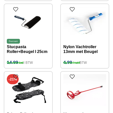
Duurzaam
Stucpasta
Nylon Vachtroller
Roller+Beugel I 25cm
13mm met Beugel
15cm/25cm
14.99
4.99
Incl BTW
Incl BTW
Op voorraad
Op voorraad
-21%