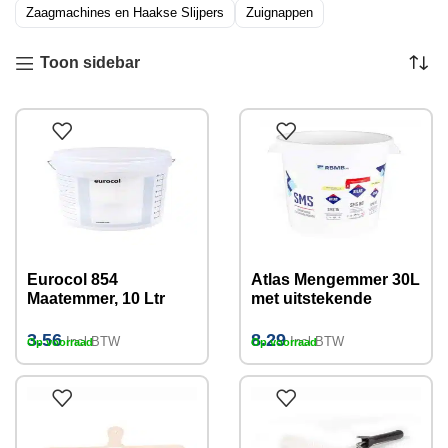
Zaagmachines en Haakse Slijpers
Zuignappen
Toon sidebar
Eurocol 854
Atlas Mengemmer 30L
Maatemmer, 10 Ltr
met uitstekende
handvatten
3.56
8.29
Incl BTW
Incl BTW
Op voorraad
Op voorraad