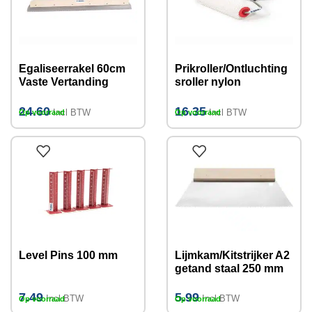
Egaliseerrakel 60cm
Prikroller/Ontluchting
Vaste Vertanding
sroller nylon
(verschillende maten)
pinhoogte 11mm, 25
cm
24.60
16.35
Incl BTW
Incl BTW
Op voorraad
Op voorraad
Level Pins 100 mm
Lijmkam/Kitstrijker A2
getand staal 250 mm
7.49
5.99
Incl BTW
Incl BTW
Op voorraad
Op voorraad