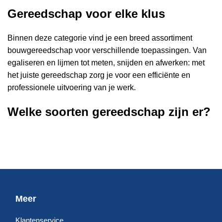
Gereedschap voor elke klus
Binnen deze categorie vind je een breed assortiment
bouwgereedschap voor verschillende toepassingen. Van
egaliseren en lijmen tot meten, snijden en afwerken: met
het juiste gereedschap zorg je voor een efficiënte en
professionele uitvoering van je werk.
Welke soorten gereedschap zijn er?
Voor het voorbereiden en egaliseren van ondergronden
gebruik je
egaliseer gereedschap
. Denk hierbij aan
hulpmiddelen om vloeren vlak en strak af te werken als
basis voor verdere toepassingen.
Werk je met lijmen of tegels, dan is goed
lijm gereedschap
Meer
essentieel voor een gelijkmatige verdeling en sterke
hechting. Voor schilder- en coatingwerk kun je terecht in de
Klantenservice