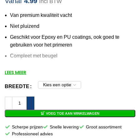
Vanaf
4.99
Incl BTW
Van premium kwaliteit vacht
Niet pluizend
Geschikt voor Epoxy en PU coatings, ook goed te
gebruiken voor het primeren
Compleet met beugel
Voor 12:00 besteld, volgende werkdag in
LEES MEER
huis!
BREEDTE
VOEG TOE AAN WINKELWAGEN
Scherpe prijzen
Snelle levering
Groot assortiment
Professioneel advies