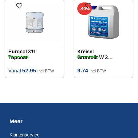
-40%
Eurocol 311
Kreisel
Op voorraad
Op voorraad
Topcoat
Gruntolit-W 301
voorstrijk 5L
52.95
9.74
Vanaf
Incl BTW
Incl BTW
Meer
Klantenservice