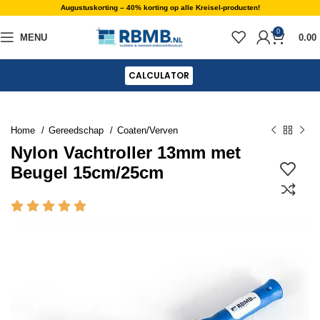
Augustuskorting – 40% korting op alle Kreisel-producten!
0
MENU
0.00
CALCULATOR
Home
Gereedschap
Coaten/Verven
Nylon Vachtroller 13mm met
Beugel 15cm/25cm