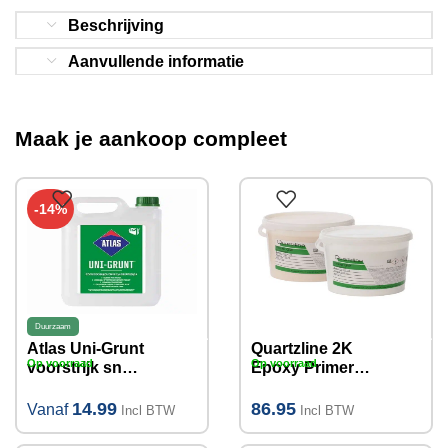
Beschrijving
Aanvullende informatie
Maak je aankoop compleet
-14%
Duurzaam
Atlas Uni-Grunt
Quartzline 2K
Op voorraad
Op voorraad
voorstrijk snel
Epoxy Primer
5KG I10KG
GW 5kg I 35m²
14.99
86.95
Vanaf
Incl BTW
Incl BTW