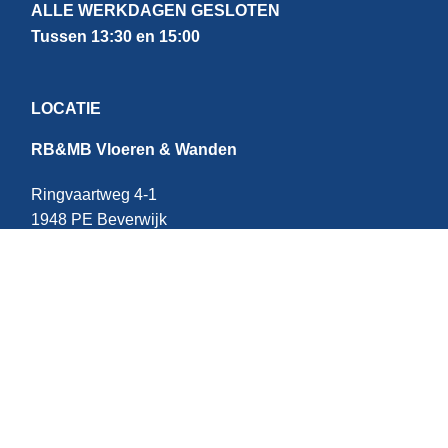
ALLE WERKDAGEN GESLOTEN
Tussen 13:30 en 15:00
LOCATIE
RB&MB Vloeren & Wanden
Ringvaartweg 4-1
1948 PE Beverwijk
Nederland
CONTACT
E:
info@rbmb.nl
T: +31 (
0) 251 - 343 060
W: +
31 (0)6 - 209 22 937