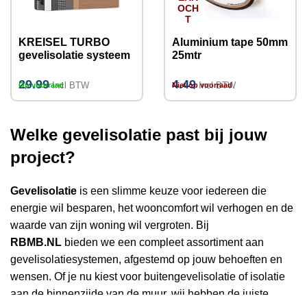
OCH
T
KREISEL TURBO
Aluminium tape 50mm
gevelisolatie systeem
25mtr
met EPS isolatieplaten
29.99
4.49
Incl BTW
Incl BTW
Op voorraad
Niet op voorraad
Welke gevelisolatie past bij jouw
project?
Gevelisolatie
is een slimme keuze voor iedereen die
energie wil besparen, het wooncomfort wil verhogen en de
waarde van zijn woning wil vergroten. Bij
RBMB.NL
bieden we een compleet assortiment aan
gevelisolatiesystemen, afgestemd op jouw behoeften en
wensen. Of je nu kiest voor buitengevelisolatie of isolatie
aan de binnenzijde van de muur, wij hebben de juiste