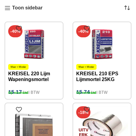
Toon sidebar
-40%
-40%
Meer = Minder
Meer = Minder
KREISEL 220 Lijm
KREISEL 210 EPS
Wapeningsmortel
Lijmmortel 25KG
25KG 3-5mm
15.17
15.74
Incl BTW
Incl BTW
Op voorraad
Op voorraad
-18%
UITV
ERK