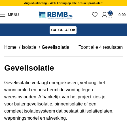
Augustuskorting – 40% korting op alle Kreisel-producten!
0
MENU
0.00
CALCULATOR
Home
Isolatie
Gevelisolatie
Toont alle 4 resultaten
Gevelisolatie
Gevelisolatie verlaagt energiekosten, verhoogt het
wooncomfort en beschermt de woning tegen
weersinvloeden. Afhankelijk van het project kies je
voor buitengevelisolatie, binnenisolatie of een
compleet isolatiesysteem dat bestaat uit isolatieplaten,
wapeningsmortel en afwerking.