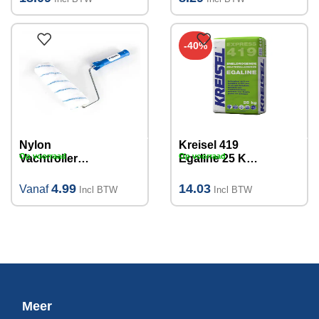
handvatten
-40%
Nylon
Kreisel 419
Op voorraad
Op voorraad
Vachtroller
Egaline 25 KG
13mm met
2-100mm
Beugel
4.99
14.03
Vanaf
Incl BTW
Incl BTW
15cm/25cm
Meer