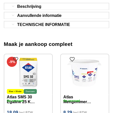
Beschrijving
Aanvullende informatie
TECHNISCHE INFORMATIE
Maak je aankoop compleet
-9%
Meer = Minder
Duurzaam
Atlas SMS 30
Atlas
Op voorraad
Op voorraad
Egaline 25 KG
Mengemmer
(3-30mm)
30L met
uitstekende
18.09
8.29
Incl BTW
Incl BTW