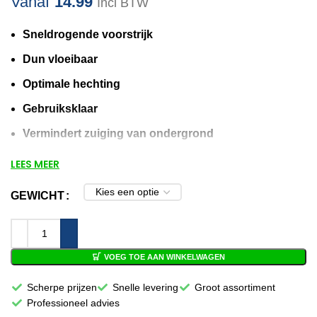
Vanaf
14.99
Incl BTW
Sneldrogende voorstrijk
Dun vloeibaar
Optimale hechting
Gebruiksklaar
Vermindert zuiging van ondergrond
Droogtijd 15 min/ 2 uur
LEES MEER
Voor 12:00 besteld, volgende
GEWICHT
werkdag in huis!
VOEG TOE AAN WINKELWAGEN
Scherpe prijzen
Snelle levering
Groot assortiment
Professioneel advies