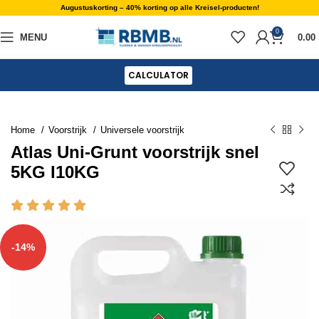
Augustuskorting – 40% korting op alle Kreisel-producten!
0
MENU
0.00
CALCULATOR
Home
Voorstrijk
Universele voorstrijk
Atlas Uni-Grunt voorstrijk snel
5KG I10KG
-14%