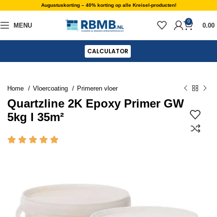
Augustuskorting – 40% korting op alle Kreisel-producten!
0
MENU
0.00
CALCULATOR
Home
Vloercoating
Primeren vloer
Quartzline 2K Epoxy Primer GW
5kg I 35m²