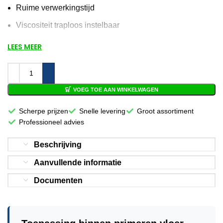
Ruime verwerkingstijd
Viscositeit traploos instelbaar
Gebruiksvriendelijk
LEES MEER
Goede hechteigenschappen
Vóór 12:00 besteld, volgende
VOEG TOE AAN WINKELWAGEN
werkdag in huis!
Scherpe prijzen
Snelle levering
Groot assortiment
Professioneel advies
Beschrijving
Aanvullende informatie
Documenten