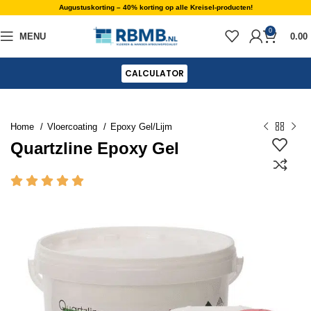
Augustuskorting – 40% korting op alle Kreisel-producten!
0
MENU
0.00
CALCULATOR
Home
Vloercoating
Epoxy Gel/Lijm
Quartzline Epoxy Gel