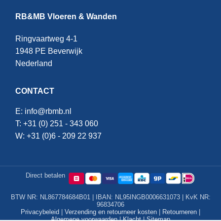
RB&MB Vloeren & Wanden
Ringvaartweg 4-1
1948 PE Beverwijk
Nederland
CONTACT
E:
info@rbmb.nl
T: +31 (
0) 251 - 343 060
W: +
31 (0)6 - 209 22 937
Direct betalen
BTW NR: NL867784684B01 | IBAN: NL95INGB0006631073 | KvK NR:
96834706
Privacybeleid
|
Verzending en retourneer kosten
|
Retourneren
|
Algemene voorwaarden
|
Klacht
|
Sitemap