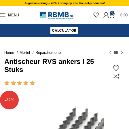
Augustuskorting – 40% korting op alle Kreisel-producten!
0
MENU
0.00
CALCULATOR
Home
Mortel
Reparatiemortel
Antischeur RVS ankers I 25
Stuks
-22%