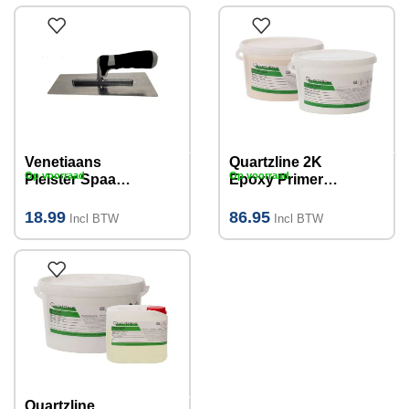
Venetiaans
Quartzline 2K
Op voorraad
Op voorraad
Pleister Spaan
Epoxy Primer
RVS
GW 5kg I 35m²
240x115mm
18.99
86.95
Incl BTW
Incl BTW
Quartzline