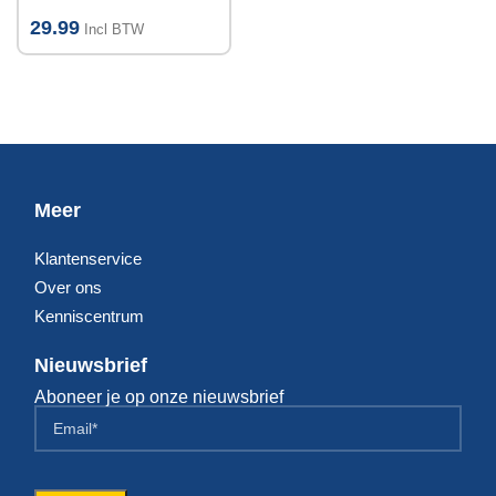
Primer (tegel
over tegel) 2kg
29.99
Incl BTW
Meer
Klantenservice
Over ons
Kenniscentrum
Nieuwsbrief
Aboneer je op onze nieuwsbrief