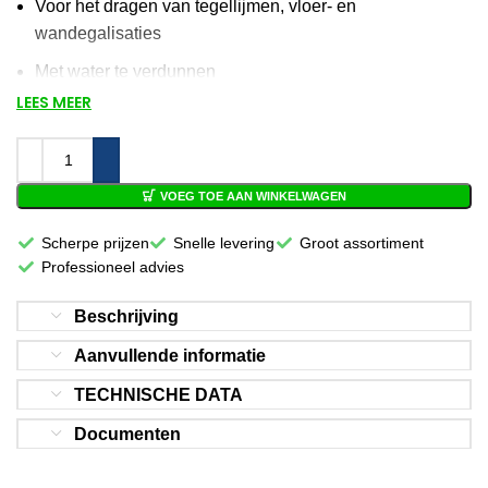
Voor het dragen van tegellijmen, vloer- en
wandegalisaties
Met water te verdunnen
LEES MEER
Oplosmiddelvrij en zeer emissiearm EMICODE EC1
Voorstrijk, hechtbrug en poriënafsluiter
met
waterafstotende werking
VOEG TOE AAN WINKELWAGEN
Vóór 12:00 besteld, volgende werkdag in
Scherpe prijzen
Snelle levering
Groot assortiment
huis!
Professioneel advies
Beschrijving
Aanvullende informatie
TECHNISCHE DATA
Documenten