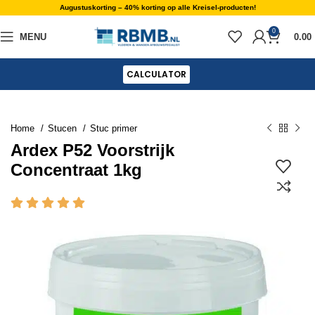
Augustuskorting – 40% korting op alle Kreisel-producten!
0
MENU
0.00
CALCULATOR
Home
Stucen
Stuc primer
Ardex P52 Voorstrijk
Concentraat 1kg