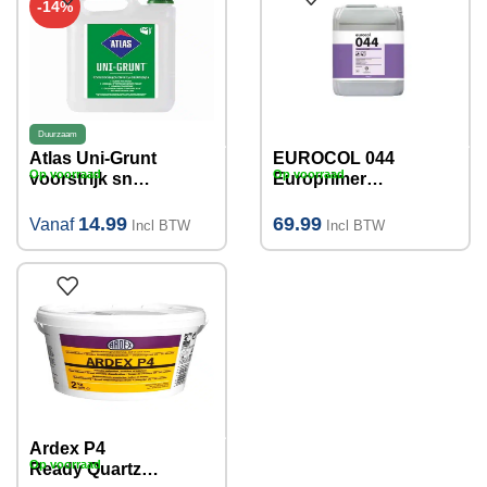
-14%
Duurzaam
Atlas Uni-Grunt
EUROCOL 044
Op voorraad
Op voorraad
voorstrijk snel
Europrimer
5KG I10KG
Multi 10kg
14.99
69.99
Vanaf
Incl BTW
Incl BTW
Ardex P4
Op voorraad
Ready Quartz