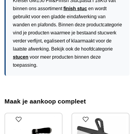
Kreisel GM150 Fill&Finish Stucpasta I 18KG valt
binnen ons assortiment
finish stuc
en wordt
gebruikt voor een gladde eindafwerking van
wanden en plafonds. Binnen deze productcategorie
vind je producten waarmee je bestaand stucwerk
verder verfijnt, egaliseert of klaarmaakt voor de
laatste afwerking. Bekijk ook de hoofdcategorie
stucen
voor meer producten binnen deze
toepassing.
UIT
VE
Maak je aankoop compleet
RK
OC
HT