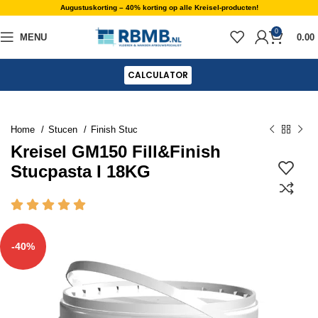
Augustuskorting – 40% korting op alle Kreisel-producten!
0
MENU
0.00
CALCULATOR
Home
Stucen
Finish Stuc
Kreisel GM150 Fill&Finish
Stucpasta I 18KG
-40%