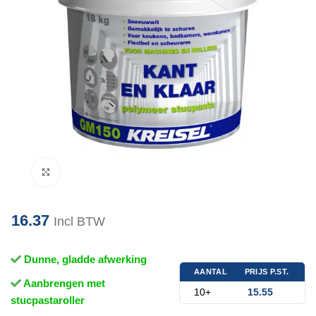
Klik om te vergroten
16.37
Incl BTW
Dunne, gladde afwerking
AANTAL
PRIJS P.ST.
Aanbrengen met
10+
15.55
stucpastaroller