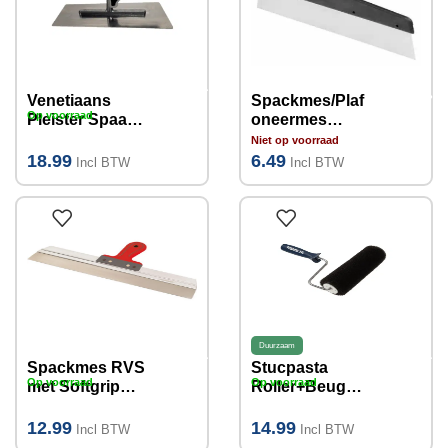
Venetiaans
Spackmes/Plaf
Op voorraad
Pleister Spaan
oneermes
RVS
350mm
Niet op voorraad
240x115mm
18.99
6.49
Incl BTW
Incl BTW
Duurzaam
Spackmes RVS
Stucpasta
Op voorraad
Op voorraad
met Softgrip
Roller+Beugel I
handvat
25cm
500mm
12.99
14.99
Incl BTW
Incl BTW