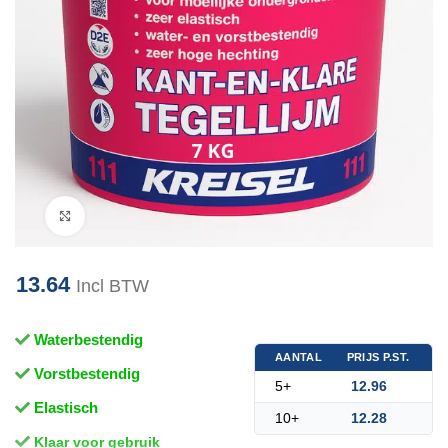
Klik om te vergroten
13.64
Incl BTW
Waterbestendig
AANTAL
PRIJS P.ST.
Vorstbestendig
5+
12.96
Elastisch
10+
12.28
K
laar voor gebruik