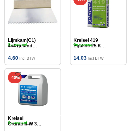
Lijmkam(C1)
Kreisel 419
Op voorraad
Op voorraad
4×4 getand
Egaline 25 KG
staal 250 mm
2-100mm
4.60
14.03
Incl BTW
Incl BTW
-40%
Kreisel
Op voorraad
Gruntolit-W 301
voorstrijk 5L