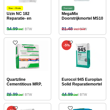
Meer = Minder
Duurzaam
Uzin NC 182
MegaMix
Reparatie- en
Doorstrijkmortel MS10
Uitvlakmortel 20 KG
IW3, 25KG
tot 100mm
34.99
21.48
Incl BTW
Incl BTW
Op voorraad
Beperkte voorraad
-5%
Quartzline
Eurocol 945 Europlan
Cementitious MRP,
Solid Reparatiemortel
snel drogende mortel
23kg
(Cementgebonden)
26.99
44.99
Incl BTW
Incl BTW
Op voorraad
Op voorraad
20kg