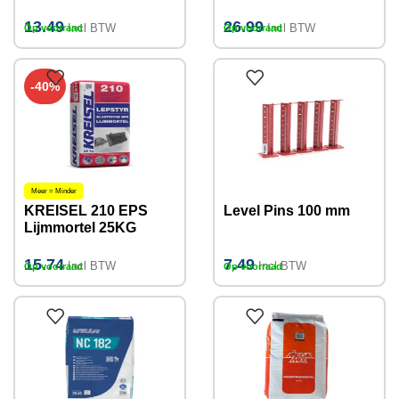
Vloeibare
reparatiemortel
Zandcement 25kg
(Gipsgebonden) 20kg
13.49
26.99
Incl BTW
Incl BTW
Op voorraad
Op voorraad
-40%
Meer = Minder
KREISEL 210 EPS
Level Pins 100 mm
Lijmmortel 25KG
15.74
7.49
Incl BTW
Incl BTW
Op voorraad
Op voorraad