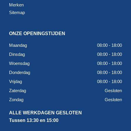
Merken
en let goed op de ondergrond. Zo haal je meer uit het
Sitemap
materiaal en voorkom je problemen bij de afwerking.
Twijfel je welke mortel het beste past bij jouw project, dan
helpen we je graag met gericht advies.
ONZE OPENINGSTIJDEN
Maandag
08:00 - 18:00
Dinsdag
08:00 - 18:00
Woensdag
08:00 - 18:00
Donderdag
08:00 - 18:00
Vrijdag
08:00 - 18:00
Zaterdag
Gesloten
Zondag
Gesloten
ALLE WERKDAGEN GESLOTEN
Tussen 13:30 en 15:00