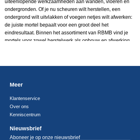
uiteenlopende werkzaamheden aan wanden, vloeren en
ondergronden. Of je nu scheuren wilt herstellen, een
ondergrond wilt uitvlakken of voegen netjes wilt afwerken:
de juiste mortel bepaalt voor een groot deel het
eindresultaat. Binnen het assortiment van RBMB vind je
mortels voor zowel herstelwerk als opbouw en afwerking.
Welke mortel past bij jouw klus?
Voor het herstellen van beschadigingen in beton of steen
wordt vaak gekozen voor
cementgebonden reparatiemortel
Meer
of
gipsgebonden reparatiemortel
, afhankelijk van de
ondergrond en belasting. Moet een wand of vloer eerst vlak
Klantenservice
worden gemaakt voordat je verder afwerkt, dan is
Over ons
uitvlakmortel
vaak de beste keuze.
Kenniscentrum
Voor vloeropbouw en een stevige basis blijft
zandcement
Nieuwsbrief
een veelgebruikte oplossing. En wanneer nette, duurzame
Aboneer je op onze nieuwsbrief
voegen belangrijk zijn, kom je al snel uit bij
voegmortel
of