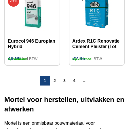
-9%
Eurocol 946 Europlan
Ardex R1C Renovatie
Hybrid
Cement Pleister (Tot
Reparatiemortel 23kg
10mm) 25kg
(Na 60 minuten
49.99
72.95
Incl BTW
Incl BTW
Op voorraad
Op voorraad
bekleedbaar)
1
2
3
4
→
Mortel voor herstellen, uitvlakken en
afwerken
Mortel is een onmisbaar bouwmateriaal voor