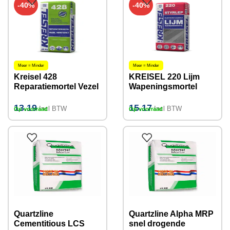
-40%
-40%
Meer = Minder
Meer = Minder
Kreisel 428
KREISEL 220 Lijm
Reparatiemortel Vezel
Wapeningsmortel
versterkt 25KG (2-
25KG 3-5mm
50mm)
13.19
15.17
Incl BTW
Incl BTW
Op voorraad
Op voorraad
Quartzline
Quartzline Alpha MRP
Cementitious LCS
snel drogende