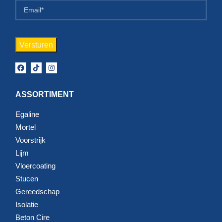
doorstrijkmortel.
Mortel voor beton en vloeren
Bij veel renovatie- en herstelklussen draait het om
betonvloeren, cementgebonden ondergronden en andere
zwaarbelaste oppervlakken. Dan is een sterke mortel
ASSORTIMENT
belangrijk voor hechting, drukvastheid en duurzaamheid.
Werk je aan een vloer die daarna verder afgewerkt moet
Egaline
worden, dan is het belangrijk om niet alleen naar de
Mortel
mortelsoort te kijken, maar ook naar laagdikte, droogtijd en
Voorstrijk
de gewenste eindafwerking.
Lijm
Vloercoating
Goed verwerken is net zo belangrijk
Stucen
Gereedschap
Een goed resultaat hangt niet alleen af van de juiste
Isolatie
mortel, maar ook van de manier van verwerken. Meng het
Beton Cire
product volgens voorschrift, gebruik schoon gereedschap