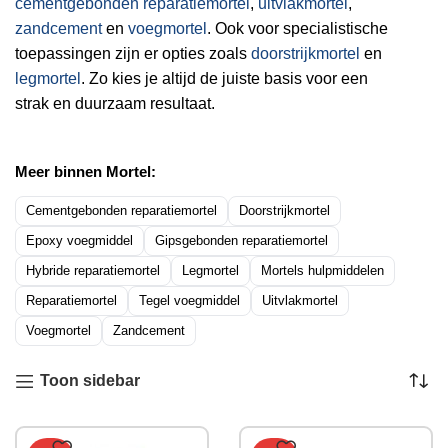
cementgebonden reparatiemortel
,
uitvlakmortel
,
zandcement
en
voegmortel
. Ook voor specialistische
toepassingen zijn er opties zoals
doorstrijkmortel
en
legmortel
. Zo kies je altijd de juiste basis voor een
strak en duurzaam resultaat.
Meer binnen Mortel:
Cementgebonden reparatiemortel
Doorstrijkmortel
Epoxy voegmiddel
Gipsgebonden reparatiemortel
Hybride reparatiemortel
Legmortel
Mortels hulpmiddelen
Reparatiemortel
Tegel voegmiddel
Uitvlakmortel
Voegmortel
Zandcement
Toon sidebar