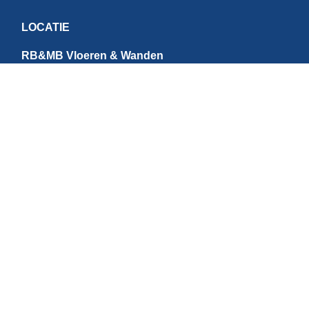
LOCATIE
RB&MB Vloeren & Wanden
Ringvaartweg 4-1
1948 PE Beverwijk
Nederland
CONTACT
E:
info@rbmb.nl
T: +31 (
0) 251 - 343 060
W: +
31 (0)6 - 209 22 937
Direct betalen
BTW NR: NL867784684B01 | IBAN: NL95INGB0006631073 | KvK NR: