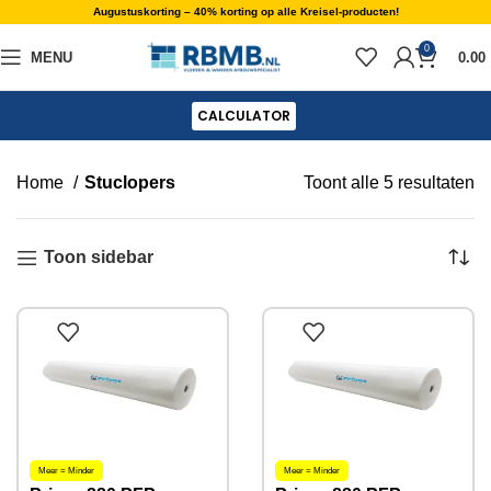
Augustuskorting – 40% korting op alle Kreisel-producten!
0
MENU
0.00
CALCULATOR
Home
Stuclopers
Toont alle 5 resultaten
Toon sidebar
Meer = Minder
Meer = Minder