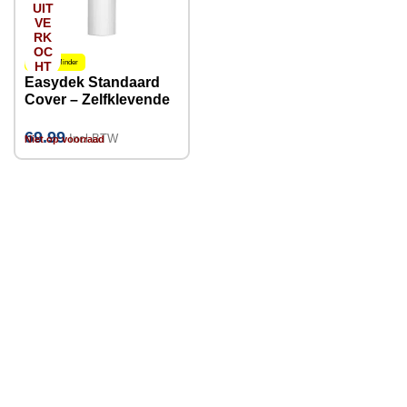
UIT
VE
RK
OC
Meer = Minder
HT
Easydek Standaard
Cover – Zelfklevende
Stucloper 25 x 1 meter
69.99
Incl BTW
Niet op voorraad