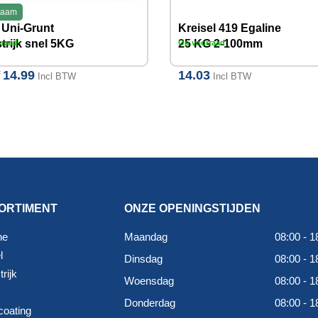
zaam
 Uni-Grunt
Kreisel 419 Egaline
trijk snel 5KG
25 KG 2-100mm
rraad
Op voorraad
G
14.99
14.03
f
Incl BTW
Incl BTW
ORTIMENT
ONZE OPENINGSTIJDEN
ne
Maandag
08:00 - 1
l
Dinsdag
08:00 - 1
rijk
Woensdag
08:00 - 1
Donderdag
08:00 - 1
coating