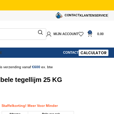
CONTACT
KLANTENSERVICE
0
MIJN ACCOUNT
0.00
CALCULATOR
CONTACT
IE
is verzending vanaf
€600
ex. btw
ibele tegellijm 25 KG
Staffelkorting!
Meer Voor Minder