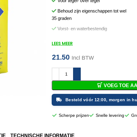
Voor tegel- over tegel
Behoud zijn eigenschappen tot wel
35 graden
Vorst- en waterbestendig
Licht verwerkbaar
LEES MEER
Voeg- en beloopbaar na ca. 12 uur
21.50
Incl BTW
Verpakt in een moderne
folieverpakking
Vóór 12:00 besteld, volgen
VOEG TOE A
Besteld vóór 12:00, morgen in hu
Scherpe prijzen
Snelle levering
Gr
IE
TECHNISCHE INFORMATIE