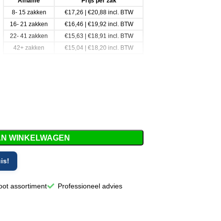
Afname
Prijs per zak
8- 15 zakken
€17,26 | €20,88 incl. BTW
16- 21 zakken
€16,46 | €19,92 incl. BTW
22- 41 zakken
€15,63 | €18,91 incl. BTW
42+ zakken
€15,04 | €18,20 incl. BTW
de werkdag in huis!
AN WINKELWAGEN
is!
oot assortiment
Professioneel advies