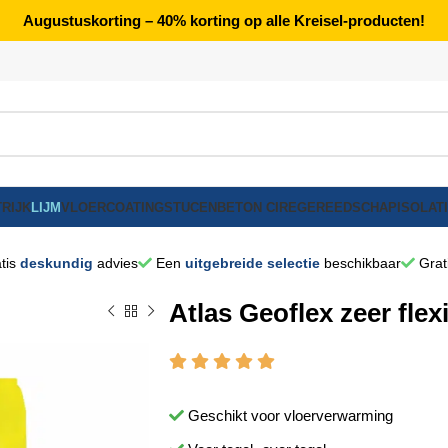
Augustuskorting – 40% korting op alle Kreisel-producten!
RIJK
LIJM
VLOERCOATING
STUCEN
BETON CIRE
GEREEDSCHAP
ISOLAT
tis
deskundig
advies
Een
uitgebreide selectie
beschikbaar
Grat
Atlas Geoflex zeer flex
Geschikt voor vloerverwarming