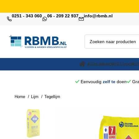
0251 - 343 060
06 - 209 22 937
info@rbmb.nl
EGALINE
MORTEL
VOORST
Eenvoudig
zelf te
doen
Gra
Home
Lijm
Tegellijm