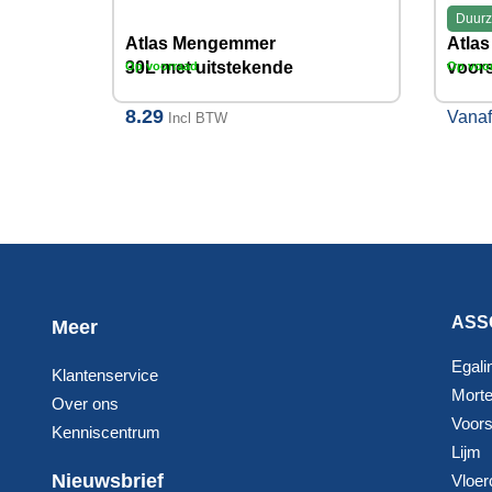
Duur
Atlas Mengemmer
Atlas
30L met uitstekende
voors
Op voorraad
Op voo
handvatten
I10K
8.29
Vana
Incl BTW
ASS
Meer
Egali
Klantenservice
Morte
Over ons
Voorst
Kenniscentrum
Lijm
Nieuwsbrief
Vloer