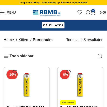
Augustuskorting – 40% korting op alle Kreisel-producten!
0
MENU
0.00
CALCULATOR
Home
Kitten
Purschuim
Toont alle 3 resultaten
Toon sidebar
-10%
-6%
Meer = Minder