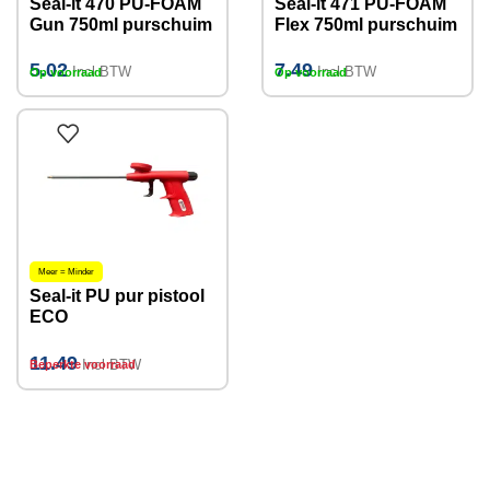
Seal-it 470 PU-FOAM
Seal-it 471 PU-FOAM
Gun 750ml purschuim
Flex 750ml purschuim
5.02
7.49
Incl BTW
Incl BTW
Op voorraad
Op voorraad
Meer = Minder
Seal-it PU pur pistool
ECO
11.49
Incl BTW
Beperkte voorraad