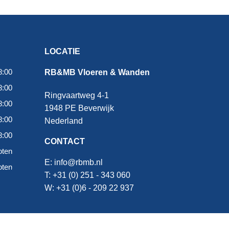
LOCATIE
8:00
RB&MB Vloeren & Wanden
8:00
Ringvaartweg 4-1
8:00
1948 PE Beverwijk
8:00
Nederland
8:00
CONTACT
oten
E:
info@rbmb.nl
oten
T: +31 (
0) 251 - 343 060
W: +
31 (0)6 - 209 22 937