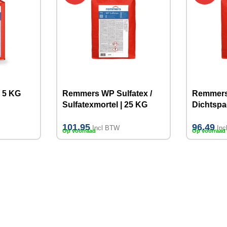
 5 KG
Remmers WP Sulfatex /
Remmers 
Sulfatexmortel | 25 KG
Dichtspa
101.95
96.49
Incl BTW
In
Op voorraad
Op voorraad