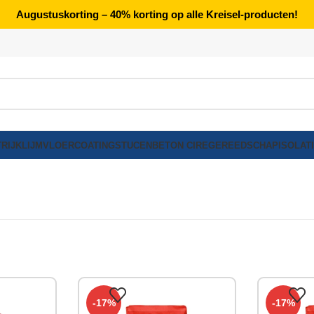
Augustuskorting – 40% korting op alle Kreisel-producten!
RIJK
LIJM
VLOERCOATING
STUCEN
BETON CIRE
GEREEDSCHAP
ISOLAT
-17%
-17%