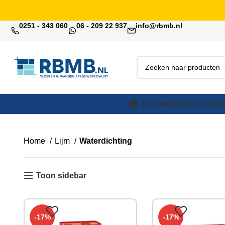
0251 - 343 060
06 - 209 22 937
info@rbmb.nl
EGALINE
MORTEL
VOORST
Home
Lijm
Waterdichting
Toon sidebar
-17%
-17%