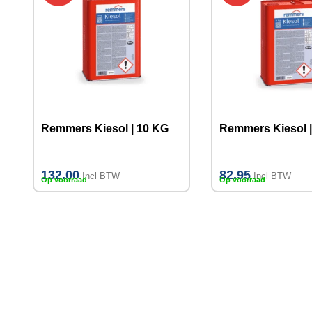
Remmers Kiesol | 10 KG
Remmers Kiesol |
132.00
82.95
Incl BTW
Incl BTW
Op voorraad
Op voorraad