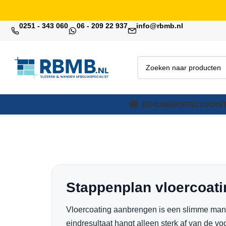
0251 - 343 060
06 - 209 22 937
info@rbmb.nl
EGALINE
MORTEL
VOORST
Stappenplan vloercoat
Vloercoating aanbrengen is een slimme manier
eindresultaat hangt alleen sterk af van de vo