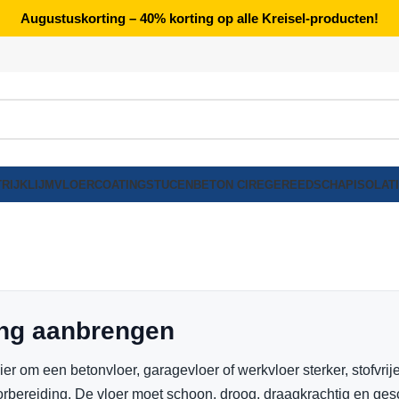
Augustuskorting – 40% korting op alle Kreisel-producten!
RIJK
LIJM
VLOERCOATING
STUCEN
BETON CIRE
GEREEDSCHAP
ISOLAT
ing aanbrengen
 om een betonvloer, garagevloer of werkvloer sterker, stofvrij
orbereiding. De vloer moet schoon, droog, draagkrachtig en gesc