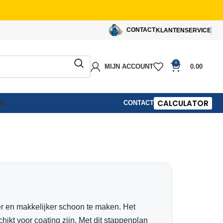
CONTACT
KLANTENSERVICE
0
MIJN ACCOUNT
0.00
CALCULATOR
CONTACT
IE
er en makkelijker schoon te maken. Het
hikt voor coating zijn. Met dit stappenplan