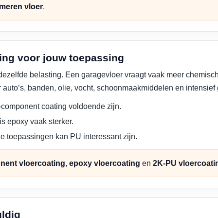
imeren vloer
.
ting voor jouw toepassing
or dezelfde belasting. Een garagevloer vraagt vaak meer chemis
 auto’s, banden, olie, vocht, schoonmaakmiddelen en intensief 
1-component coating voldoende zijn.
s epoxy vaak sterker.
che toepassingen kan PU interessant zijn.
nent vloercoating
,
epoxy vloercoating
en
2K-PU vloercoati
ldig