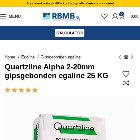
Augustuskorting – 40% korting op alle Kreisel-producten!
0
MENU
0.00
CALCULATOR
Home
Egaline
Gipsgebonden egaline
Quartzline Alpha 2-20mm
gipsgebonden egaline 25 KG