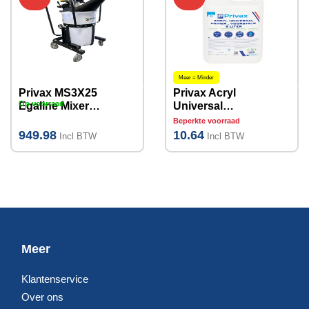
Meer = Minder
Privax MS3X25
Privax Acryl
Op voorraad
Egaline Mixer
Universal
100liter-1900
Primer 5 L
Beperkte voorraad
watt
949.98
10.64
Incl BTW
Incl BTW
Meer
Klantenservice
Over ons