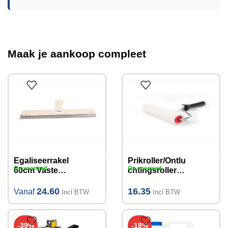
Maak je aankoop compleet
Egaliseerrakel
Prikroller/Ontlu
Op voorraad
Op voorraad
60cm Vaste
chtingsroller
Vertanding
nylon
(verschillende
pinhoogte
24.60
16.35
Vanaf
Incl BTW
Incl BTW
maten)
11mm, 25 cm
-39%
-18%