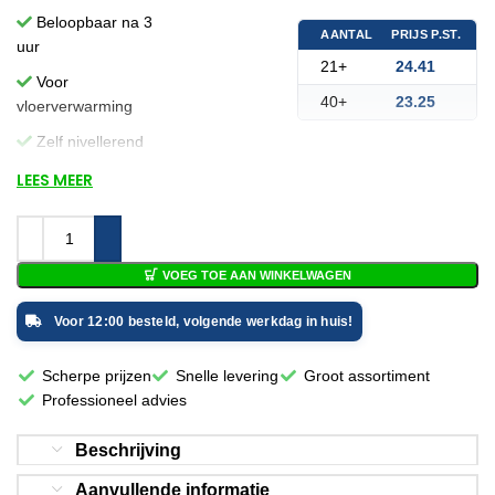
Beloopbaar na 3
AANTAL
PRIJS P.ST.
uur
21+
24.41
Voor
40+
23.25
vloerverwarming
Zelf nivellerend
LEES MEER
VOEG TOE AAN WINKELWAGEN
Voor 12:00 besteld, volgende werkdag in huis!
Scherpe prijzen
Snelle levering
Groot assortiment
Professioneel advies
Beschrijving
Aanvullende informatie