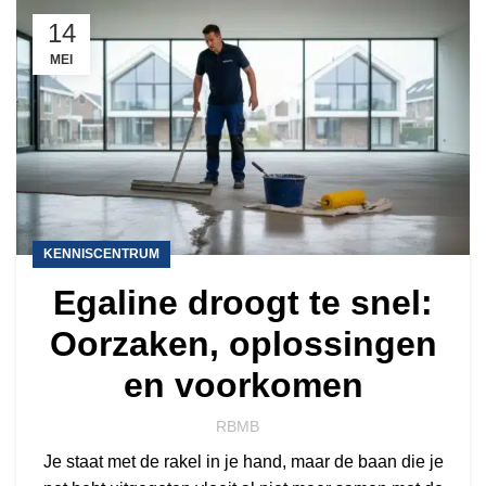
14
MEI
KENNISCENTRUM
Egaline droogt te snel:
Oorzaken, oplossingen
en voorkomen
RBMB
Je staat met de rakel in je hand, maar de baan die je