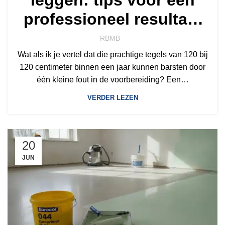
professioneel resultaat
in 2026
RBMB
Wat als ik je vertel dat die prachtige tegels van 120 bij
120 centimeter binnen een jaar kunnen barsten door
één kleine fout in de voorbereiding? Een…
VERDER LEZEN
20
JUN