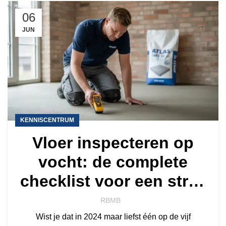
06
JUN
KENNISCENTRUM
Vloer inspecteren op
vocht: de complete
checklist voor een strak
resultaat
RBMB
Wist je dat in 2024 maar liefst één op de vijf