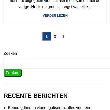
net hebt uitgegoten vloeit al niet meer samen met de
vorige. Het is de grootste angst van elke…
VERDER LEZEN
1
2
3
Zoeken
Zoeken
RECENTE BERICHTEN
Benodigdheden vloer egaliseren: alles voor een