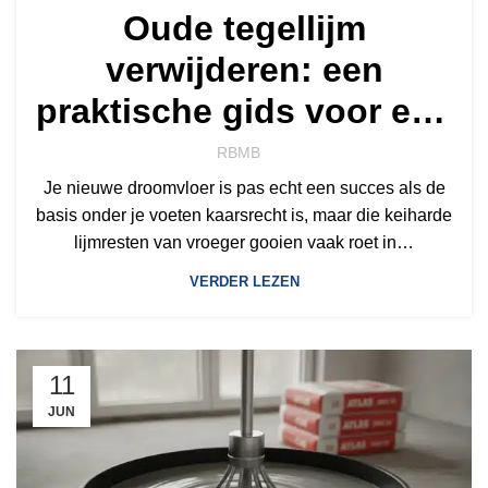
Oude tegellijm
verwijderen: een
praktische gids voor een
strakke ondervloer
RBMB
Je nieuwe droomvloer is pas echt een succes als de
basis onder je voeten kaarsrecht is, maar die keiharde
lijmresten van vroeger gooien vaak roet in…
VERDER LEZEN
11
JUN