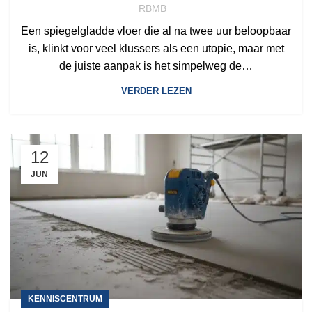
vloer
RBMB
Een spiegelgladde vloer die al na twee uur beloopbaar
is, klinkt voor veel klussers als een utopie, maar met
de juiste aanpak is het simpelweg de…
VERDER LEZEN
12
JUN
KENNISCENTRUM