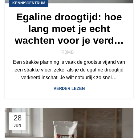
KENNISCENTRUM
Egaline droogtijd: hoe
lang moet je echt
wachten voor je verder
kunt?
RBMB
Een strakke planning is vaak de grootste vijand van
een strakke vloer, zeker als je de egaline droogtijd
verkeerd inschat. Je wilt natuurlijk zo snel…
VERDER LEZEN
28
JUN