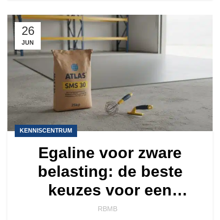
26
JUN
KENNISCENTRUM
Egaline voor zware
belasting: de beste
keuzes voor een
ijzersterke vloer
RBMB