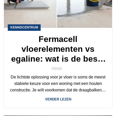
KENNISCENTRUM
Fermacell
vloerelementen vs
egaline: wat is de beste
keuze voor jouw vloer?
RBMB
De lichtste oplossing voor je vloer is soms de meest
stabiele keuze voor een woning met een houten
constructie. Je wilt voorkomen dat de draagbalken…
VERDER LEZEN