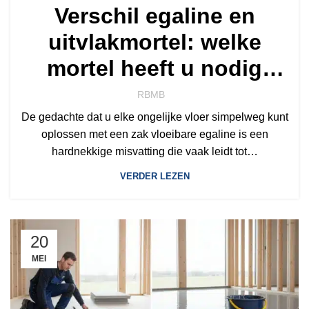
Verschil egaline en
uitvlakmortel: welke
mortel heeft u nodig
voor uw vloer?
RBMB
De gedachte dat u elke ongelijke vloer simpelweg kunt
oplossen met een zak vloeibare egaline is een
hardnekkige misvatting die vaak leidt tot…
VERDER LEZEN
20
MEI