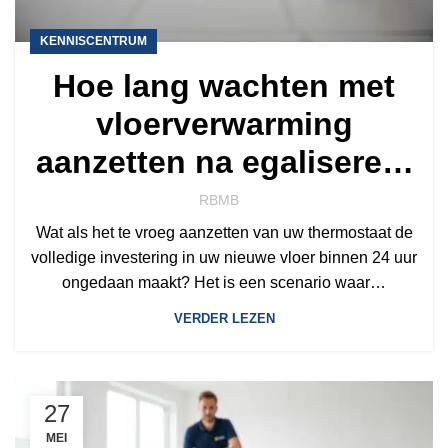
KENNISCENTRUM
Hoe lang wachten met
vloerverwarming
aanzetten na egaliseren:
de complete gids voor
RBMB
2026
Wat als het te vroeg aanzetten van uw thermostaat de
volledige investering in uw nieuwe vloer binnen 24 uur
ongedaan maakt? Het is een scenario waar…
VERDER LEZEN
27
MEI