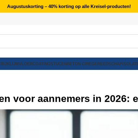
Augustuskorting – 40% korting op alle Kreisel-producten!
RIJK
LIJM
VLOERCOATING
STUCEN
BETON CIRE
GEREEDSCHAP
ISOLAT
en voor aannemers in 2026: 