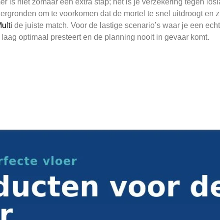
is niet zomaar een extra stap; het is je verzekering tegen losl
rgronden om te voorkomen dat de mortel te snel uitdroogt en zi
ulti
de juiste match. Voor de lastige scenario’s waar je een echt
laag optimaal presteert en de planning nooit in gevaar komt.