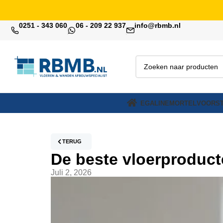
0251 - 343 060
06 - 209 22 937
info@rbmb.nl
EGALINE
MORTEL
VOORST
TERUG
De beste vloerproduct
Juli 2, 2026