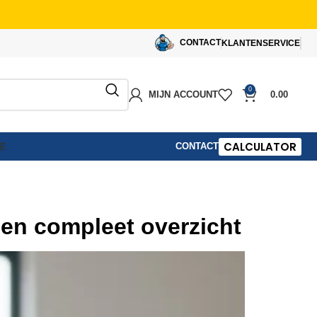
CONTACT
KLANTENSERVICE
0
MIJN ACCOUNT
0.00
CALCULATOR
CONTACT
IE
een compleet overzicht