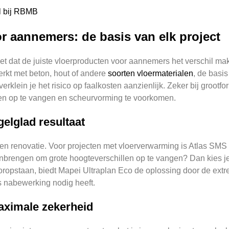
l bij RBMB
r aannemers: de basis van elk project
et dat de juiste vloerproducten voor aannemers het verschil mak
erkt met beton, hout of andere
soorten vloermaterialen
, de basi
klein je het risico op faalkosten aanzienlijk. Zeker bij grootfo
n op te vangen en scheurvorming te voorkomen.
elglad resultaat
en renovatie. Voor projecten met vloerverwarming is Atlas SMS 1
anbrengen om grote hoogteverschillen op te vangen? Dan kies j
pstaan, biedt Mapei Ultraplan Eco de oplossing door de extree
ks nabewerking nodig heeft.
aximale zekerheid