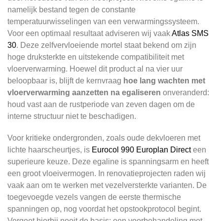
namelijk bestand tegen de constante
temperatuurwisselingen van een verwarmingssysteem.
Voor een optimaal resultaat adviseren wij vaak
Atlas SMS
30
. Deze zelfvervloeiende mortel staat bekend om zijn
hoge druksterkte en uitstekende compatibiliteit met
vloerverwarming. Hoewel dit product al na vier uur
beloopbaar is, blijft de kernvraag
hoe lang wachten met
vloerverwarming aanzetten na egaliseren
onveranderd:
houd vast aan de rustperiode van zeven dagen om de
interne structuur niet te beschadigen.
Voor kritieke ondergronden, zoals oude dekvloeren met
lichte haarscheurtjes, is
Eurocol 990 Europlan Direct
een
superieure keuze. Deze egaline is spanningsarm en heeft
een groot vloeivermogen. In renovatieprojecten raden wij
vaak aan om te werken met vezelversterkte varianten. De
toegevoegde vezels vangen de eerste thermische
spanningen op, nog voordat het opstookprotocol begint.
Vergeet hierbij nooit de basis: een voorbehandeling met