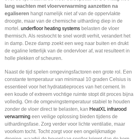
lang wachten met vloerverwarming aanzetten na
egaliseren
hangt namelijk niet af van de oppervlakte
droogte, maar van de chemische uitharding diep in de
mortel.
underfloor heating systems
belasten de vloer
thermisch. Als restvocht te snel wordt verhit, verandert het
in damp. Deze damp zoekt een weg naar buiten en drukt
de egaline letterlijk van de ondervloer af, wat resulteert in
holle plekken of scheuren.
Naast de tijd spelen omgevingsfactoren een grote rol. Een
constante temperatuur van minimaal 10 graden Celsius is
essentieel voor het hydratatieproces van het cement. In
een koude of extreem vochtige ruimte stopt dit proces bijna
volledig. Om de omgevingstemperatuur stabiel te houden
zonder de vloer direct te belasten, kan
HeatXL infrarood
verwarming
een veilige oplossing bieden tijdens de
uithardingsfase. Zorg verder voor lichte ventilatie, maar
voorkom tocht. Tocht zorgt voor een ongelijkmatige
droging, waarbij de bovenlaag sneller krimpt dan de kern.