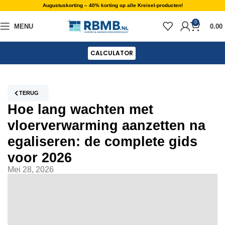
Augustuskorting – 40% korting op alle Kreisel-producten!
0
MENU
0.00
CALCULATOR
TERUG
Hoe lang wachten met
vloerverwarming aanzetten na
egaliseren: de complete gids
voor 2026
Mei 28, 2026