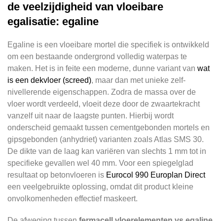
de veelzijdigheid van vloeibare
egalisatie: egaline
Egaline is een vloeibare mortel die specifiek is ontwikkeld
om een bestaande ondergrond volledig waterpas te
maken. Het is in feite een moderne, dunne variant van
wat
is een dekvloer (screed)
, maar dan met unieke zelf-
nivellerende eigenschappen. Zodra de massa over de
vloer wordt verdeeld, vloeit deze door de zwaartekracht
vanzelf uit naar de laagste punten. Hierbij wordt
onderscheid gemaakt tussen cementgebonden mortels en
gipsgebonden (anhydriet) varianten zoals Atlas SMS 30.
De dikte van de laag kan variëren van slechts 1 mm tot in
specifieke gevallen wel 40 mm. Voor een spiegelglad
resultaat op betonvloeren is
Eurocol 990 Europlan Direct
een veelgebruikte oplossing, omdat dit product kleine
onvolkomenheden effectief maskeert.
De afweging tussen
fermacell vloerelementen vs egaline