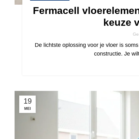
Fermacell vloerelemen
keuze v
Ge
De lichtste oplossing voor je vloer is so
constructie. Je w
19
MEI