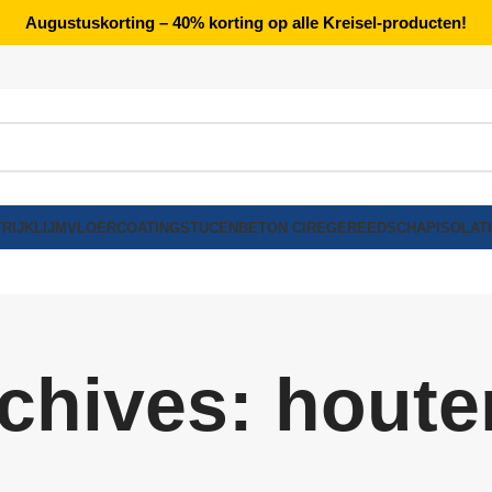
Augustuskorting – 40% korting op alle Kreisel-producten!
RIJK
LIJM
VLOERCOATING
STUCEN
BETON CIRE
GEREEDSCHAP
ISOLAT
chives: houte