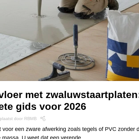
vloer met zwaluwstaartplaten
te gids voor 2026
plaatst door
RBMB
t voor een zware afwerking zoals tegels of PVC zonder 
eve massa. U weet dat een verende…