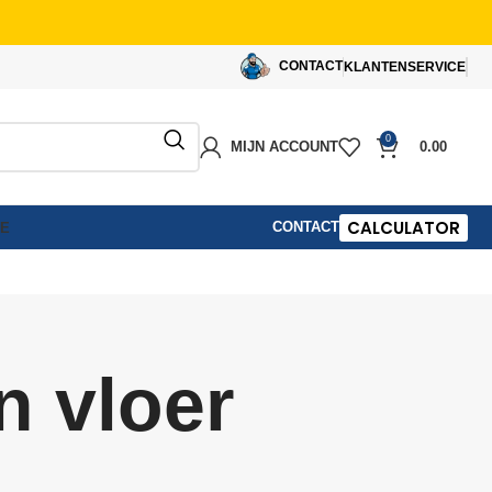
CONTACT
KLANTENSERVICE
0
MIJN ACCOUNT
0.00
CALCULATOR
CONTACT
IE
n vloer