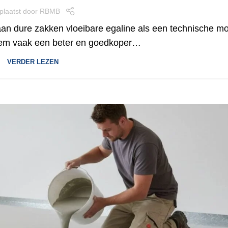
plaatst door
RBMB
n dure zakken vloeibare egaline als een technische mo
eem vaak een beter en goedkoper…
VERDER LEZEN