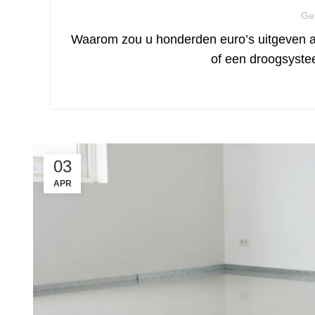
Ge
Waarom zou u honderden euro’s uitgeven aa
of een droogsyst
03
APR