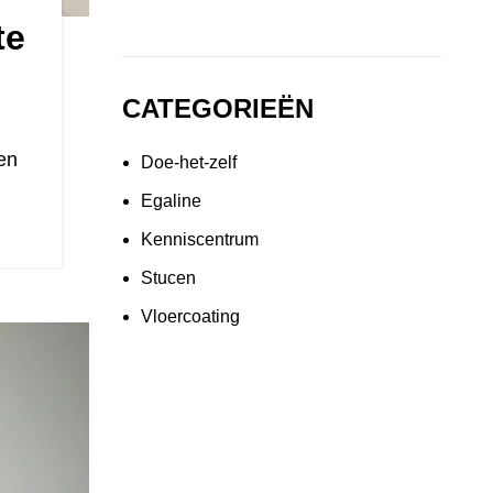
te
CATEGORIEËN
en
Doe-het-zelf
Egaline
Kenniscentrum
Stucen
Vloercoating