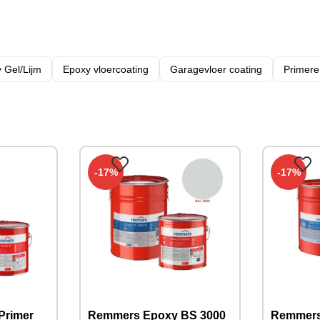
 Gel/Lijm
Epoxy vloercoating
Garagevloer coating
Primere
-17%
-17%
Primer
Remmers Epoxy BS 3000
Remmers