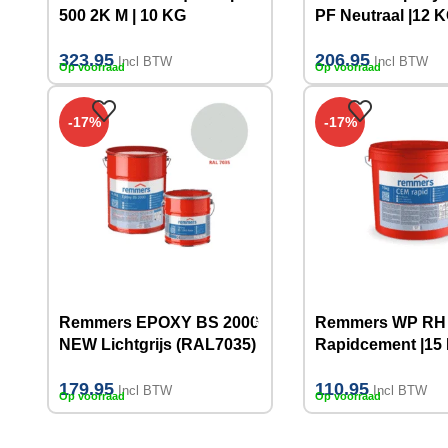
500 2K M | 10 KG
PF Neutraal |12 
323.95
206.95
Incl BTW
Incl BTW
Op voorraad
Op voorraad
-17%
-17%
Remmers EPOXY BS 2000
Remmers WP RH 
NEW Lichtgrijs (RAL7035)
Rapidcement |15
| 10 KG
179.95
110.95
Incl BTW
Incl BTW
Op voorraad
Op voorraad