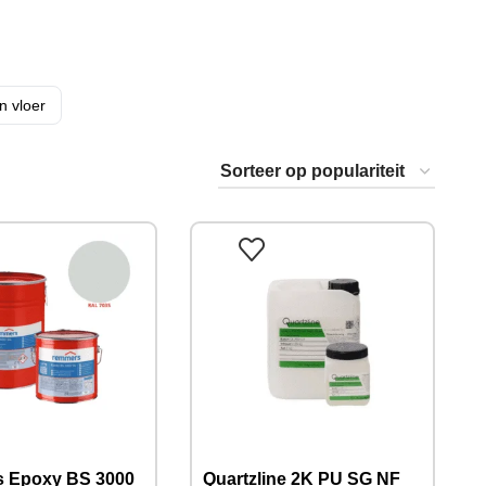
n vloer
 Epoxy BS 3000
Quartzline 2K PU SG NF