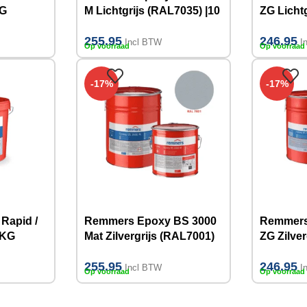
KG
M Lichtgrijs (RAL7035) |10
ZG Lichtg
KG
10 KG
255.95
246.95
Incl BTW
I
Op voorraad
Op voorraad
-17%
-17%
Rapid /
Remmers Epoxy BS 3000
Remmers
 KG
Mat Zilvergrijs (RAL7001)
ZG Zilver
|10 KG
10 KG
255.95
246.95
Incl BTW
I
Op voorraad
Op voorraad