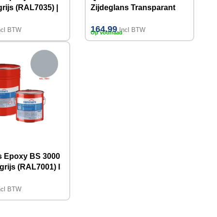
rijs (RAL7035) |
Zijdeglans Transparant
Coating I 5KG
164.99
ncl BTW
Incl BTW
Op voorraad
 Epoxy BS 3000
grijs (RAL7001) I
ncl BTW