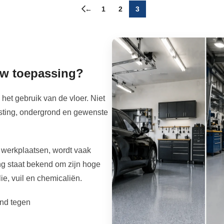
←
1
2
3
ouw toepassing?
 het gebruik van de vloer. Niet
lasting, ondergrond en gewenste
n werkplaatsen, wordt vaak
ng staat bekend om zijn hoge
ie, vuil en chemicaliën.
tand tegen