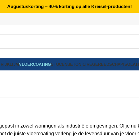
Augustuskorting – 40% korting op alle Kreisel-producten!
RIJK
LIJM
VLOERCOATING
STUCEN
BETON CIRE
GEREEDSCHAP
ISOLAT
egepast in zowel woningen als industriële omgevingen. Of je nu k
de juiste vloercoating verleng je de levensduur van je vloer en