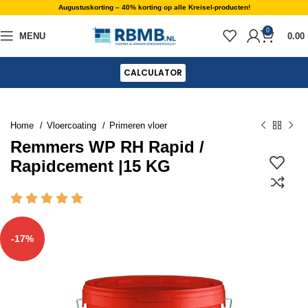
Augustuskorting – 40% korting op alle Kreisel-producten!
0
MENU
0.00
CALCULATOR
Home
Vloercoating
Primeren vloer
Remmers WP RH Rapid /
Rapidcement |15 KG
-17%