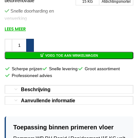
betonrenovatie
15 KG
Afdichtingsmortel
Snelle doorharding en
verwerking
LEES MEER
Voor kimmen, aansluitingen
en reparaties
Minerale basis
VOEG TOE AAN WINKELWAGEN
Scherpe prijzen
Snelle levering
Groot assortiment
Professioneel advies
Beschrijving
Aanvullende informatie
Toepassing binnen primeren vloer