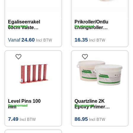
Egaliseerrakel
Prikroller/Ontlu
Op voorraad
Op voorraad
60cm Vaste
chtingsroller
Vertanding
nylon
(verschillende
pinhoogte
24.60
16.35
Vanaf
Incl BTW
Incl BTW
maten)
11mm, 25 cm
Level Pins 100
Quartzline 2K
Op voorraad
Op voorraad
mm
Epoxy Primer
GW 5kg I 35m²
7.49
86.95
Incl BTW
Incl BTW