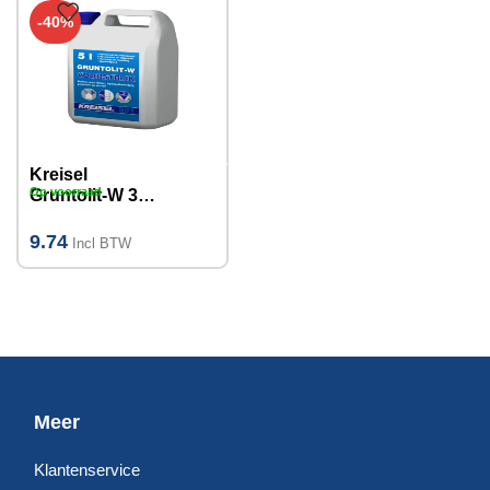
-40%
Kreisel
Op voorraad
Gruntolit-W 301
voorstrijk 5L
9.74
Incl BTW
Meer
Klantenservice