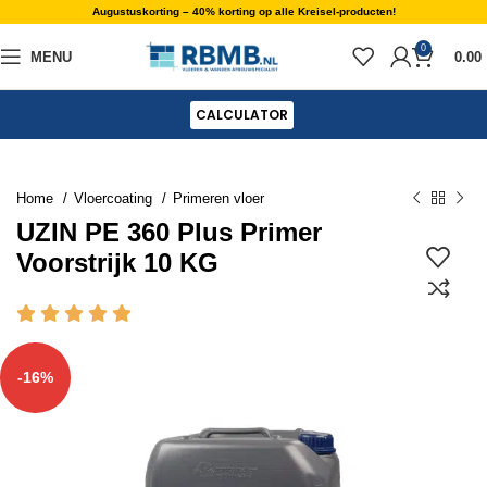
Augustuskorting – 40% korting op alle Kreisel-producten!
0
MENU
0.00
CALCULATOR
Home
Vloercoating
Primeren vloer
UZIN PE 360 Plus Primer
Voorstrijk 10 KG
-16%