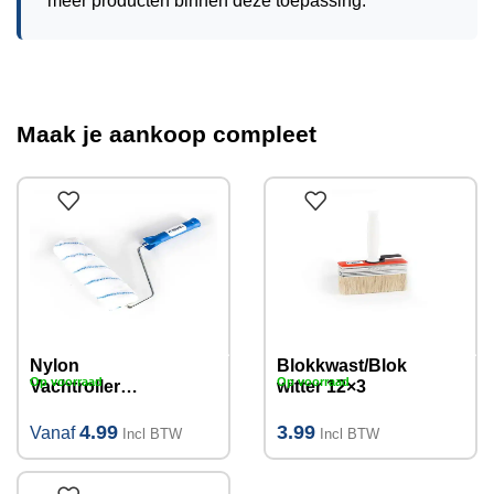
meer producten binnen deze toepassing.
Maak je aankoop compleet
Nylon
Blokkwast/Blok
Op voorraad
Op voorraad
Vachtroller
witter 12×3
13mm met
Beugel
4.99
3.99
Vanaf
Incl BTW
Incl BTW
15cm/25cm