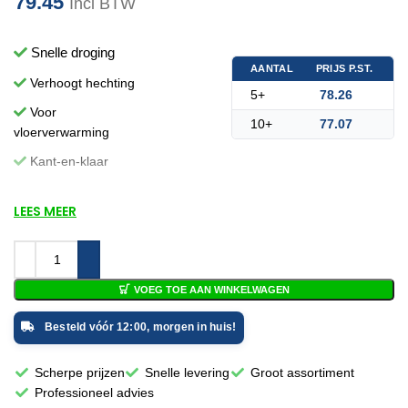
79.45
Incl BTW
Snelle droging
AANTAL
PRIJS P.ST.
Verhoogt hechting
5+
78.26
Voor
10+
77.07
vloerverwarming
Kant-en-klaar
LEES MEER
VOEG TOE AAN WINKELWAGEN
Besteld vóór 12:00, morgen in huis!
Scherpe prijzen
Snelle levering
Groot assortiment
Professioneel advies