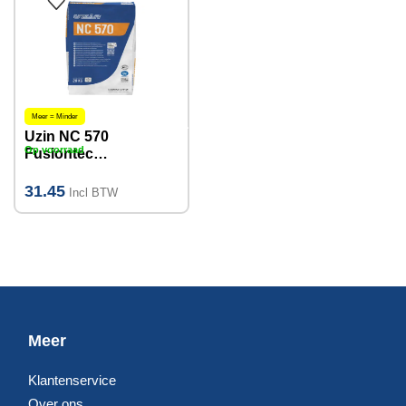
Meer = Minder
Uzin NC 570
Op voorraad
Fusiontec
egalisatie
Egaline 20 KG
31.45
Incl BTW
0-20mm
Meer
Klantenservice
Over ons