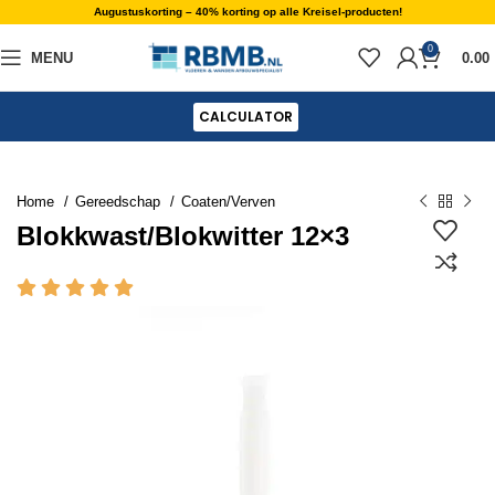
Augustuskorting – 40% korting op alle Kreisel-producten!
0
MENU
0.00
CALCULATOR
Home
Gereedschap
Coaten/Verven
Blokkwast/Blokwitter 12×3