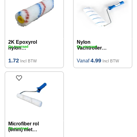
2K Epoxyrol
Nylon
Op voorraad
Op voorraad
nylon
Vachtroller
blauw/rode
13mm met
draad Ø15 mm,
Beugel
1.72
4.99
Vanaf
Incl BTW
Incl BTW
11 cm
15cm/25cm
Microfiber rol
Op voorraad
(6mm) met
beugel 15cm