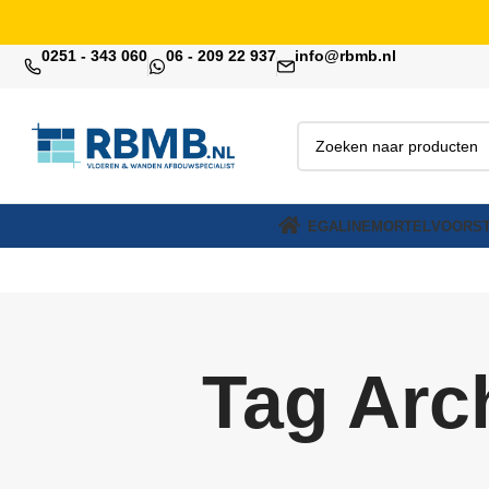
0251 - 343 060
06 - 209 22 937
info@rbmb.nl
EGALINE
MORTEL
VOORST
Tag Arc