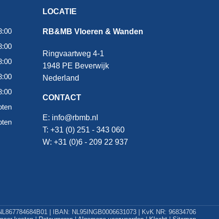
LOCATIE
8:00
RB&MB Vloeren & Wanden
8:00
Ringvaartweg 4-1
8:00
1948 PE Beverwijk
8:00
Nederland
8:00
CONTACT
oten
E:
info@rbmb.nl
oten
T: +31 (
0) 251 - 343 060
W: +
31 (0)6 - 209 22 937
L867784684B01 | IBAN: NL95INGB0006631073 | KvK NR: 96834706