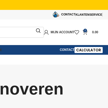
CONTACT
KLANTENSERVICE
0
MIJN ACCOUNT
0.00
CALCULATOR
CONTACT
IE
enoveren