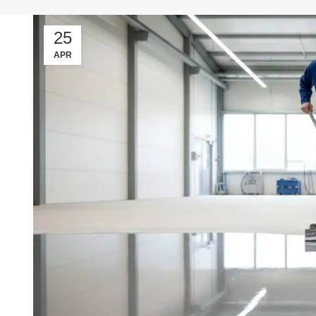
25
APR