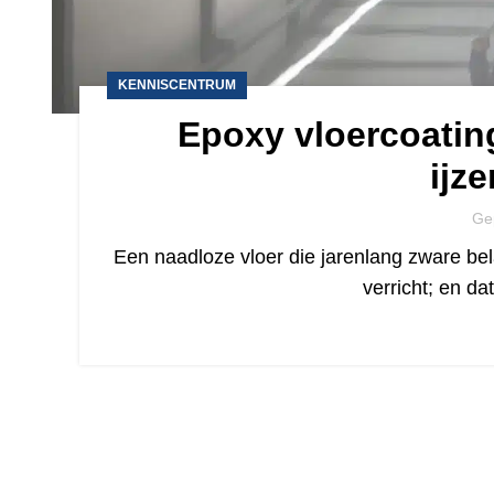
KENNISCENTRUM
Epoxy vloercoatin
ijze
Ge
Een naadloze vloer die jarenlang zware bela
verricht; en d