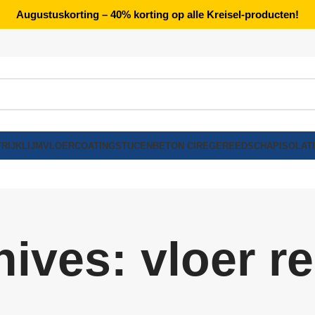
Augustuskorting – 40% korting op alle Kreisel-producten!
RIJK
LIJM
VLOERCOATING
STUCEN
BETON CIRE
GEREEDSCHAP
ISOLAT
hives: vloer r