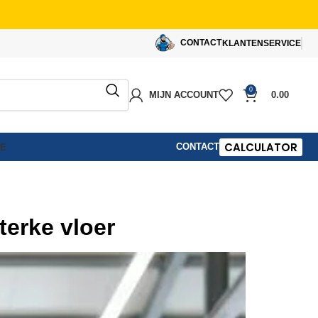
CONTACT
KLANTENSERVICE
0
MIJN ACCOUNT
0.00
CALCULATOR
CONTACT
IE
terke vloer