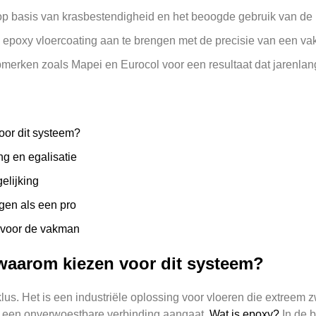
p basis van krasbestendigheid en het beoogde gebruik van de 
 epoxy vloercoating aan te brengen met de precisie van een v
pmerken zoals Mapei en Eurocol voor een resultaat dat jarenla
oor dit systeem?
g en egalisatie
elijking
gen als een pro
t voor de vakman
 waarom kiezen voor dit systeem?
lus. Het is een industriële oplossing voor vloeren die extreem 
 een onverwoestbare verbinding aangaat.
Wat is epoxy?
In de b