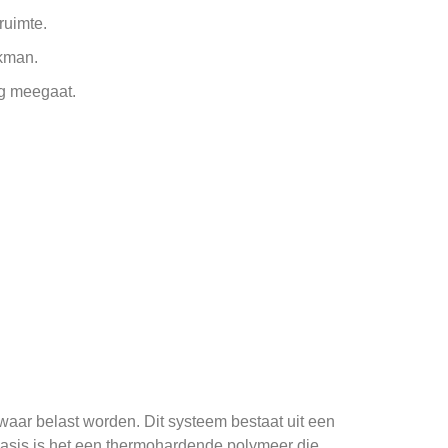
ruimte.
akman.
ng meegaat.
zwaar belast worden. Dit systeem bestaat uit een
asis is het een thermohardende polymeer die