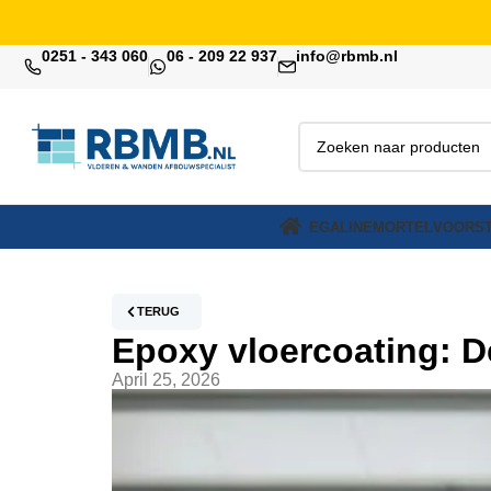
0251 - 343 060
06 - 209 22 937
info@rbmb.nl
EGALINE
MORTEL
VOORST
TERUG
Epoxy vloercoating: De
April 25, 2026