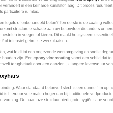
verandert in een keiharde kunststof laag. Dit proces resulteert
 particuliere ruimtes.
tegels of onbehandeld beton? Ten eerste is de coating volledig
oorkomt structurele schade aan uw betonvloer die anders onherst
e nestelen in voegen of kieren. Dit maakt het systeem essentieel
m² of intensief gebruikte werkplaatsen.
ffen, wat leidt tot een ongezonde werkomgeving en snelle degra
e houden zijn. Een
epoxy vloercoating
vormt een schild dat to
ichzelf terugbetaalt door een aanzienlijk langere levensduur van
oxyhars
rbinding. Waar standaard betonverf slechts een dunne film op he
id is hierdoor vele malen hoger dan bij traditionele verfproduc
poorvorming. De naadloze structuur biedt grote hygiënische voo