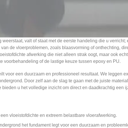
weerstaat, valt of staat met de eerste handeling die u verricht
82% van de vloerproblemen, zoals blaasvorming of onthechting, di
eistofdichte afwerking die niet alleen strak oogt, maar ook ec
uiste voorbehandeling of de lastige keuze tussen epoxy en PU.
ilt voor een duurzaam en professioneel resultaat. We leggen exa
ndergrond. Door zelf aan de slag te gaan met de juiste materia
 bieden u het volledige inzicht om direct en daadkrachtig een ijz
en vloeistofdichte en extreem belastbare vloerafwerking.
ndergrond het fundament legt voor een duurzaam en probleemlo