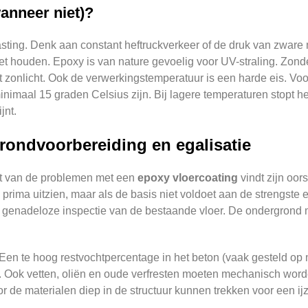
anneer niet)?
asting. Denk aan constant heftruckverkeer of de druk van zware 
t houden. Epoxy is van nature gevoelig voor UV-straling. Zond
ect zonlicht. Ook de verwerkingstemperatuur is een harde eis. V
maal 15 graden Celsius zijn. Bij lagere temperaturen stopt het
jnt.
rondvoorbereiding en egalisatie
cent van de problemen met een
epoxy vloercoating
vindt zijn oor
prima uitzien, maar als de basis niet voldoet aan de strengste e
enadeloze inspectie van de bestaande vloer. De ondergrond moet
. Een te hoog restvochtpercentage in het beton (vaak gesteld op 
n. Ook vetten, oliën en oude verfresten moeten mechanisch word
or de materialen diep in de structuur kunnen trekken voor een ij