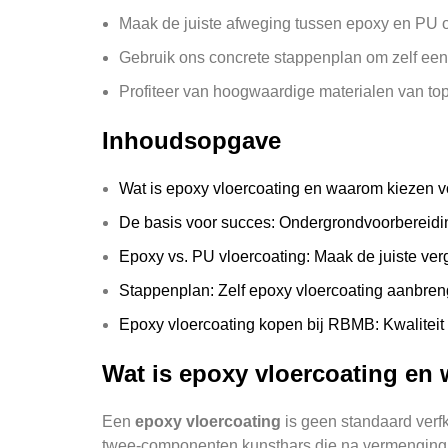
Maak de juiste afweging tussen epoxy en PU o
Gebruik ons concrete stappenplan om zelf een
Profiteer van hoogwaardige materialen van to
Inhoudsopgave
Wat is epoxy vloercoating en waarom kiezen v
De basis voor succes: Ondergrondvoorbereidin
Epoxy vs. PU vloercoating: Maak de juiste verg
Stappenplan: Zelf epoxy vloercoating aanbren
Epoxy vloercoating kopen bij RBMB: Kwalitei
Wat is epoxy vloercoating en
Een
epoxy vloercoating
is geen standaard verfk
twee-componenten kunsthars die na vermenging