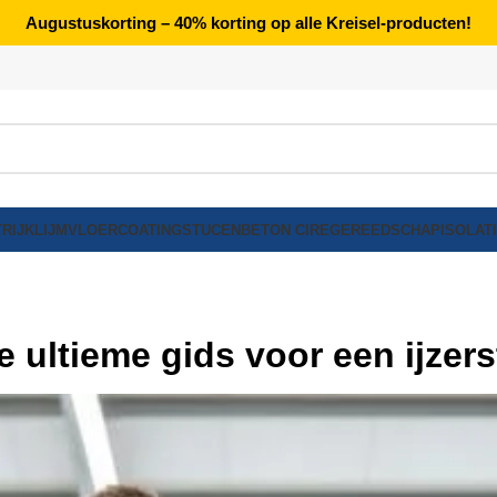
Augustuskorting – 40% korting op alle Kreisel-producten!
RIJK
LIJM
VLOERCOATING
STUCEN
BETON CIRE
GEREEDSCHAP
ISOLAT
 ultieme gids voor een ijzers