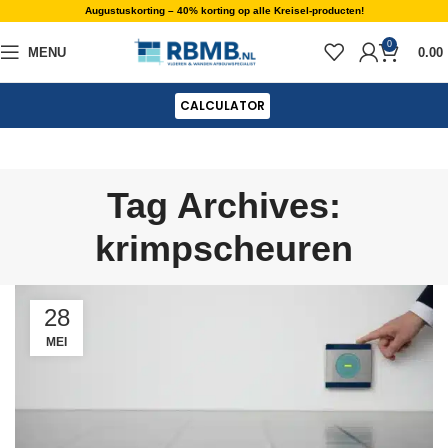
Augustuskorting – 40% korting op alle Kreisel-producten!
0
MENU
0.00
CALCULATOR
Tag Archives:
krimpscheuren
28
MEI