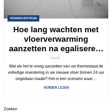
KENNISCENTRUM
Hoe lang wachten met
vloerverwarming
aanzetten na egaliseren:
de complete gids voor
RBMB
2026
Wat als het te vroeg aanzetten van uw thermostaat de
volledige investering in uw nieuwe vloer binnen 24 uur
ongedaan maakt? Het is een scenario waar…
VERDER LEZEN
Zoeken