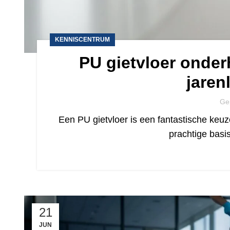
KENNISCENTRUM
PU gietvloer onder
jaren
Ge
Een PU gietvloer is een fantastische keuz
prachtige basis
21
JUN