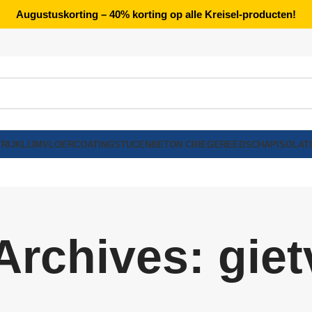
Augustuskorting – 40% korting op alle Kreisel-producten!
RIJK
LIJM
VLOERCOATING
STUCEN
BETON CIRE
GEREEDSCHAP
ISOLAT
Archives: giet