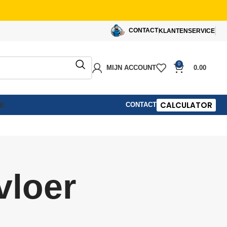
CONTACT
KLANTENSERVICE
0
MIJN ACCOUNT
0.00
CALCULATOR
CONTACT
IE
vloer