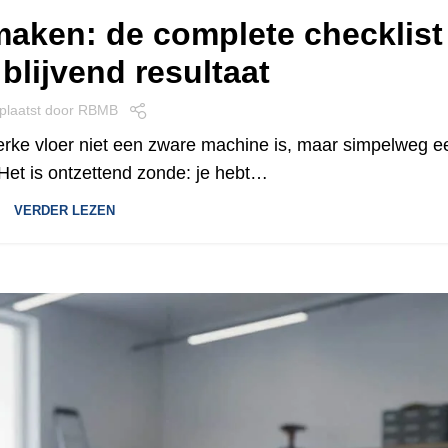
aken: de complete checklist
blijvend resultaat
plaatst door
RBMB
sterke vloer niet een zware machine is, maar simpelweg e
Het is ontzettend zonde: je hebt…
VERDER LEZEN