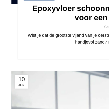
Epoxyvloer schoonm
voor een 
Ge
Wist je dat de grootste vijand van je oer
handjevol zand? 
10
JUN