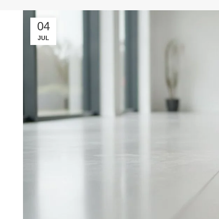
04
JUL