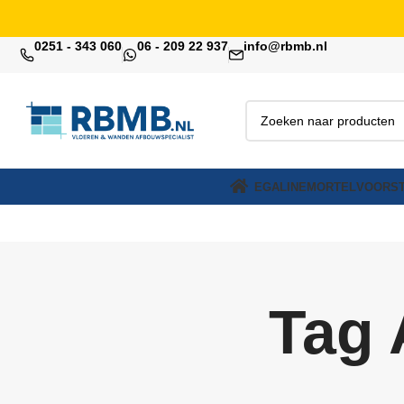
0251 - 343 060
06 - 209 22 937
info@rbmb.nl
EGALINE
MORTEL
VOORST
Tag 