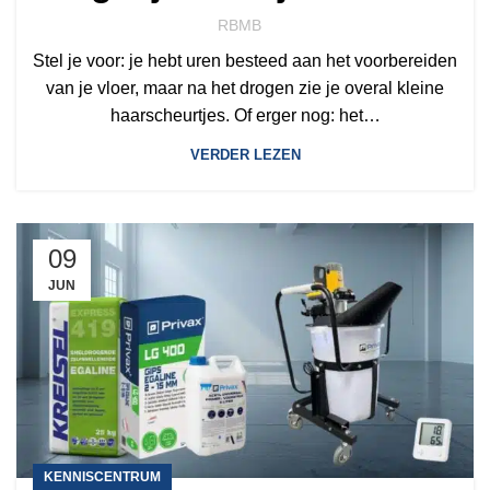
in 2026
RBMB
Stel je voor: je hebt uren besteed aan het voorbereiden
van je vloer, maar na het drogen zie je overal kleine
haarscheurtjes. Of erger nog: het…
VERDER LEZEN
09
JUN
KENNISCENTRUM