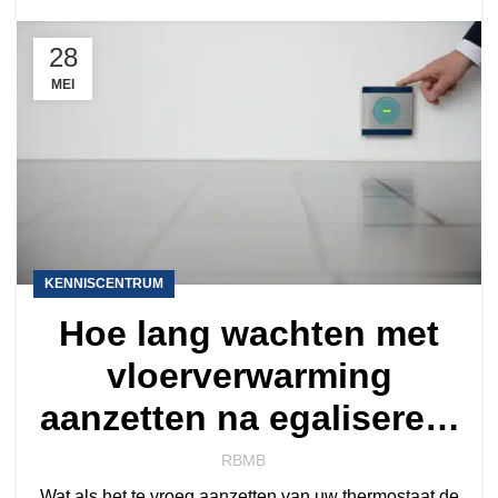
28
MEI
KENNISCENTRUM
Hoe lang wachten met
vloerverwarming
aanzetten na egaliseren:
de complete gids voor
RBMB
Wat als het te vroeg aanzetten van uw thermostaat de