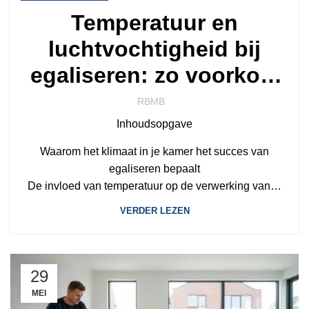
Temperatuur en
luchtvochtigheid bij
egaliseren: zo voorkom
je vloerproblemen
RBMB
Inhoudsopgave
Waarom het klimaat in je kamer het succes van
egaliseren bepaalt
De invloed van temperatuur op de verwerking van…
VERDER LEZEN
29
MEI