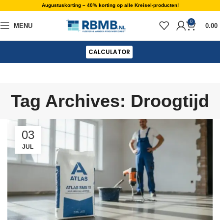
Augustuskorting – 40% korting op alle Kreisel-producten!
0
MENU
0.00
CALCULATOR
Tag Archives: Droogtijd
03
JUL