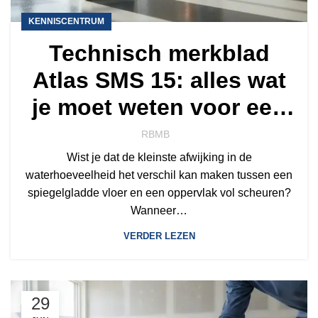
KENNISCENTRUM
Technisch merkblad
Atlas SMS 15: alles wat
je moet weten voor een
strakke vloer in 2026
RBMB
Wist je dat de kleinste afwijking in de
waterhoeveelheid het verschil kan maken tussen een
spiegelgladde vloer en een oppervlak vol scheuren?
Wanneer…
VERDER LEZEN
29