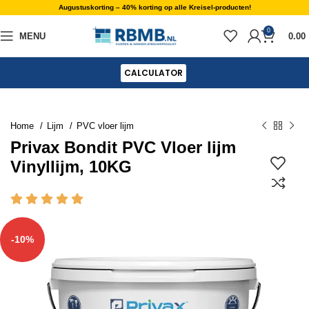
Augustuskorting – 40% korting op alle Kreisel-producten!
0
MENU
0.00
CALCULATOR
Home
Lijm
PVC vloer lijm
Privax Bondit PVC Vloer lijm
Vinyllijm, 10KG
-10%