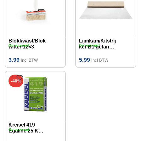
Blokkwast/Blok
Lijmkam/Kitstrij
Op voorraad
Op voorraad
witter 12×3
ker B1 getand
staal 250 mm
3.99
5.99
Incl BTW
Incl BTW
-40%
Kreisel 419
Op voorraad
Egaline 25 KG
2-100mm