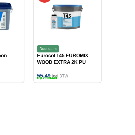
Duurzaam
bon
Eurocol 145 EUROMIX
WOOD EXTRA 2K PU
jk, 1KG,
Parketlijm 9.4 KG
55.49
Incl BTW
Op voorraad