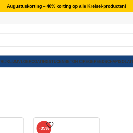
Augustuskorting – 40% korting op alle Kreisel-producten!
RIJK
LIJM
VLOERCOATING
STUCEN
BETON CIRE
GEREEDSCHAP
ISOLAT
-35%