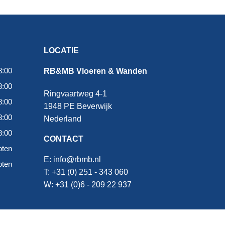
LOCATIE
8:00
RB&MB Vloeren & Wanden
8:00
Ringvaartweg 4-1
8:00
1948 PE Beverwijk
8:00
Nederland
8:00
CONTACT
oten
E:
info@rbmb.nl
oten
T: +31 (
0) 251 - 343 060
W: +
31 (0)6 - 209 22 937