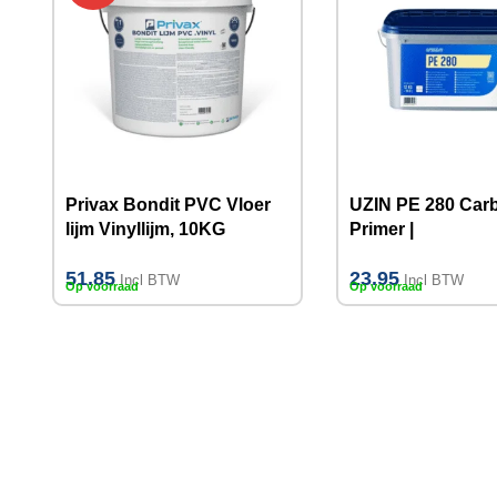
Privax Bondit PVC Vloer
UZIN PE 280 Car
lijm Vinyllijm, 10KG
Primer |
dispersievoorstri
51.85
23.95
12KG
Incl BTW
Incl BTW
Op voorraad
Op voorraad