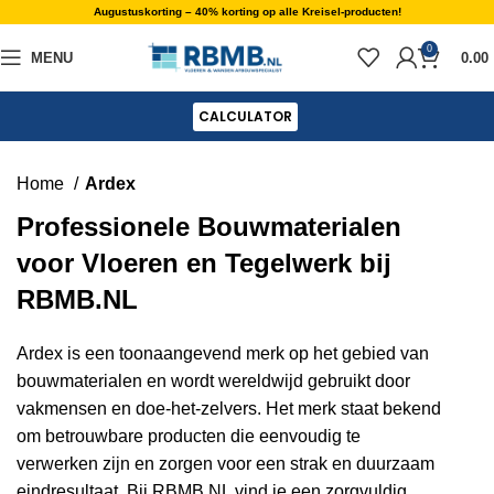
Augustuskorting – 40% korting op alle Kreisel-producten!
0
MENU
0.00
CALCULATOR
Home
Ardex
Professionele Bouwmaterialen
voor Vloeren en Tegelwerk bij
RBMB.NL
Ardex is een toonaangevend merk op het gebied van
bouwmaterialen en wordt wereldwijd gebruikt door
vakmensen en doe-het-zelvers. Het merk staat bekend
om betrouwbare producten die eenvoudig te
verwerken zijn en zorgen voor een strak en duurzaam
eindresultaat. Bij RBMB.NL vind je een zorgvuldig