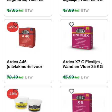
KG
47.05
47.99
Incl BTW
Incl BTW
Op voorraad
Op voorraad
-27%
Ardex A46
Ardex X7 G Flexlijm ,
(uitvlakmortel voor
Wand en Vloer 25 KG
zware toepassing)
25kg
78.49
45.99
Incl BTW
Incl BTW
Op voorraad
Op voorraad
-19%