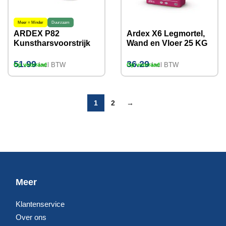
Meer = Minder
Duurzaam
ARDEX P82
Ardex X6 Legmortel,
Kunstharsvoorstrijk
Wand en Vloer 25 KG
2KG
51.99
36.29
Incl BTW
Incl BTW
Op voorraad
Op voorraad
1
2
→
Meer
Klantenservice
Over ons