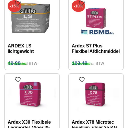
-15%
-10%
ARDEX LS
Ardex S7 Plus
lichtgewicht
Flexibel Afdichtmiddel
dekvloermortel
15KG
(Stronglite
49.99
103.49
Incl BTW
Incl BTW
Op voorraad
Op voorraad
component) 50Liter
(16kg)
Ardex X30 Flexibele
Ardex X78 Microtec
Legmortel, Vloer 25
tegellijm, vloer 25 KG