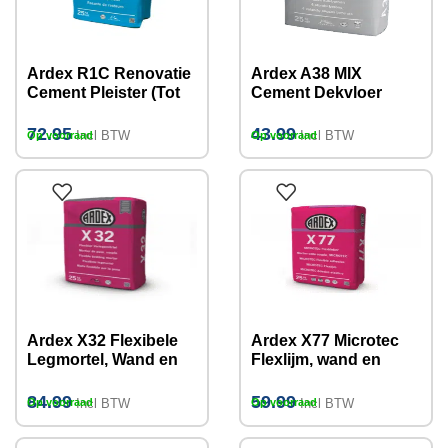
Ardex R1C Renovatie
Ardex A38 MIX
Cement Pleister (Tot
Cement Dekvloer
10mm) 25kg
Snelmortel Na 4 uur
legklaar! 25kg
72.95
43.99
Incl BTW
Incl BTW
Op voorraad
Op voorraad
Ardex X32 Flexibele
Ardex X77 Microtec
Legmortel, Wand en
Flexlijm, wand en
Vloer 25 KG
vloer binnen en buiten
25 KG
84.99
59.99
Incl BTW
Incl BTW
Op voorraad
Op voorraad