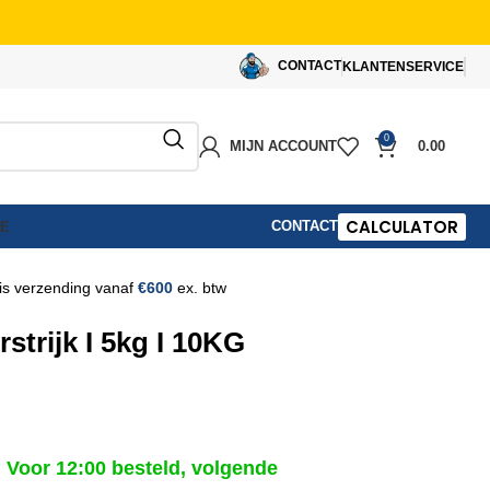
CONTACT
KLANTENSERVICE
0
MIJN ACCOUNT
0.00
CALCULATOR
CONTACT
IE
is verzending vanaf
€600
ex. btw
trijk I 5kg I 10KG
Voor 12:00 besteld, volgende