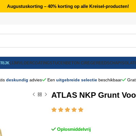
Augustuskorting – 40% korting op alle Kreisel-producten!
RIJK
LIJM
VLOERCOATING
STUCEN
BETON CIRE
GEREEDSCHAP
ISOLAT
tis
deskundig
advies
Een
uitgebreide selectie
beschikbaar
Grat
ATLAS NKP Grunt Voors
Oplosmiddelvrij