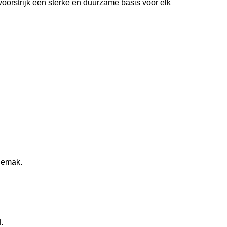
oorstrijk een sterke en duurzame basis voor elk
gemak.
.