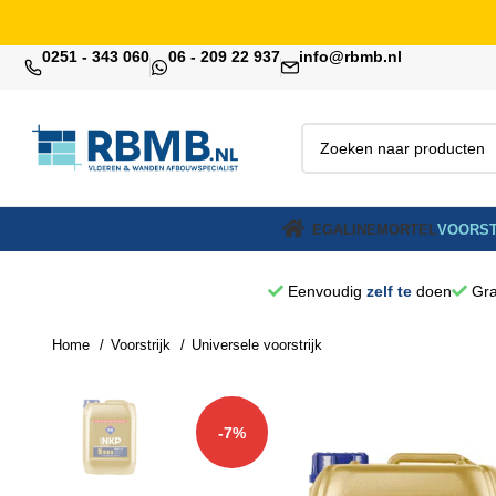
0251 - 343 060
06 - 209 22 937
info@rbmb.nl
EGALINE
MORTEL
VOORST
Eenvoudig
zelf te
doen
Gra
Home
Voorstrijk
Universele voorstrijk
-7%