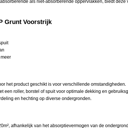
 absorberende als niet-absorberende oppervlakken, biedt deze v
P Grunt Voorstrijk
spuit
aan
n meer
or het product geschikt is voor verschillende omstandigheden.
en roller, borstel of spuit voor optimale dekking en gebruiks
erdeling en hechting op diverse ondergronden.
 20m², afhankelijk van het absorptievermogen van de ondergrond