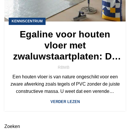
KENNISCENTRUM
Egaline voor houten
vloer met
zwaluwstaartplaten: De
complete gids voor 2026
RBMB
Een houten vloer is van nature ongeschikt voor een
zware afwerking zoals tegels of PVC zonder de juiste
constructieve massa. U weet dat een verende…
VERDER LEZEN
Zoeken