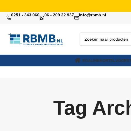
0251 - 343 060
06 - 209 22 937
info@rbmb.nl
EGALINE
MORTEL
VOORST
Tag Arch