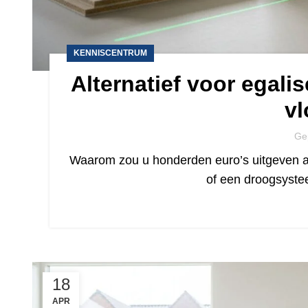
KENNISCENTRUM
Alternatief voor egali
vl
Ge
Waarom zou u honderden euro’s uitgeven aa
of een droogsyst
18
APR