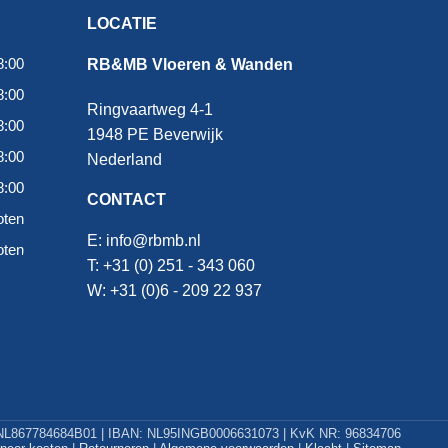
LOCATIE
8:00
RB&MB Vloeren & Wanden
8:00
Ringvaartweg 4-1
8:00
1948 PE Beverwijk
8:00
Nederland
8:00
CONTACT
oten
E:
info@rbmb.nl
oten
T: +31 (
0) 251 - 343 060
W: +
31 (0)6 - 209 22 937
L867784684B01 | IBAN: NL95INGB0006631073 | KvK NR: 96834706