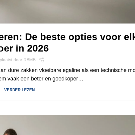
seren: De beste opties voor el
oer in 2026
plaatst door
RBMB
n dure zakken vloeibare egaline als een technische mo
eem vaak een beter en goedkoper…
VERDER LEZEN