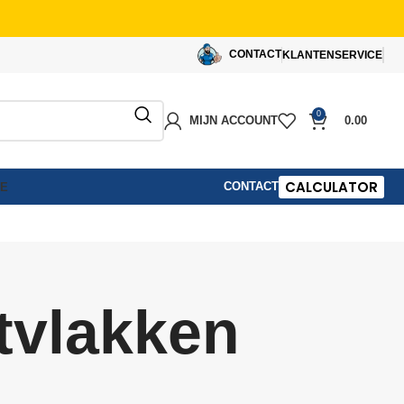
CONTACT
KLANTENSERVICE
0
MIJN ACCOUNT
0.00
CALCULATOR
CONTACT
IE
itvlakken