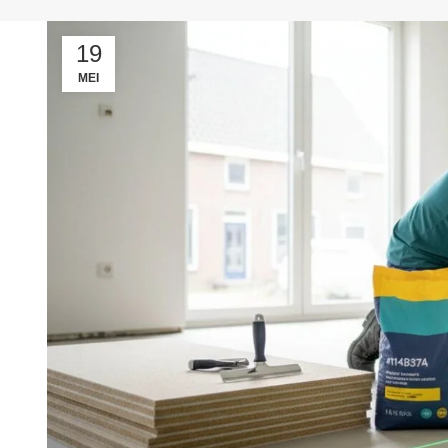
19
MEI