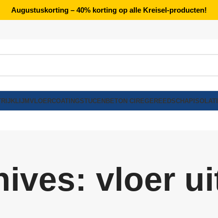
Augustuskorting – 40% korting op alle Kreisel-producten!
RIJK
LIJM
VLOERCOATING
STUCEN
BETON CIRE
GEREEDSCHAP
ISOLAT
ives: vloer u