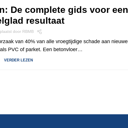
n: De complete gids voor ee
lglad resultaat
plaatst door
RBMB
oorzaak van 40% van alle vroegtijdige schade aan nieuwe
oals PVC of parket. Een betonvloer…
VERDER LEZEN