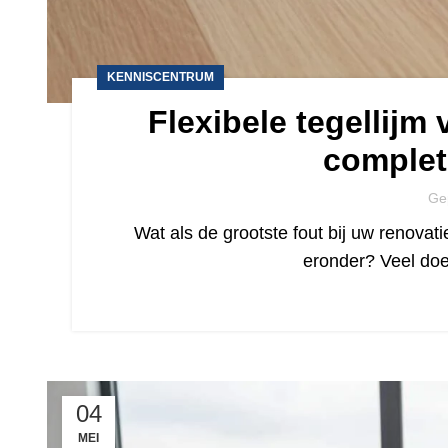
KENNISCENTRUM
Flexibele tegellij
complet
Ge
Wat als de grootste fout bij uw renovat
eronder? Veel doe
04
MEI