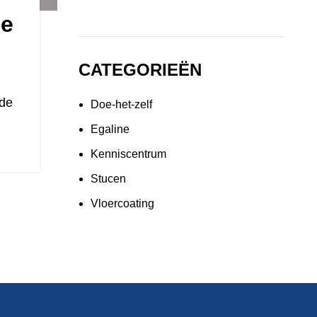
De
CATEGORIEËN
rde
Doe-het-zelf
Egaline
Kenniscentrum
Stucen
Vloercoating