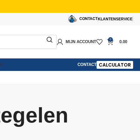
CONTACT
KLANTENSERVICE
0
MIJN ACCOUNT
0.00
CALCULATOR
CONTACT
IE
tegelen