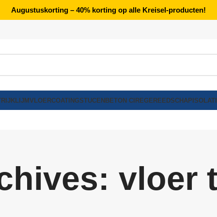
Augustuskorting – 40% korting op alle Kreisel-producten!
RIJK
LIJM
VLOERCOATING
STUCEN
BETON CIRE
GEREEDSCHAP
ISOLAT
chives: vloer 