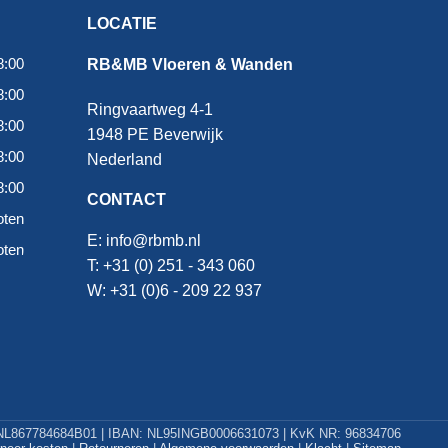
LOCATIE
8:00
RB&MB Vloeren & Wanden
8:00
Ringvaartweg 4-1
8:00
1948 PE Beverwijk
8:00
Nederland
8:00
CONTACT
oten
E:
info@rbmb.nl
oten
T: +31 (
0) 251 - 343 060
W: +
31 (0)6 - 209 22 937
L867784684B01 | IBAN: NL95INGB0006631073 | KvK NR: 96834706