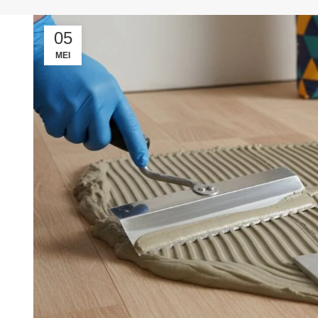
05
MEI