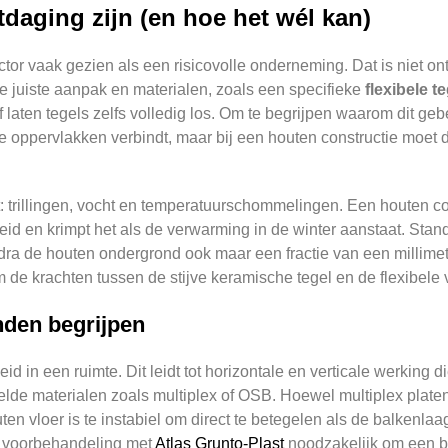
daging zijn (en hoe het wél kan)
or vaak gezien als een risicovolle onderneming. Dat is niet ont
e juiste aanpak en materialen, zoals een specifieke
flexibele 
 laten tegels zelfs volledig los. Om te begrijpen waarom dit geb
ee oppervlakken verbindt, maar bij een houten constructie moet
ut: trillingen, vocht en temperatuurschommelingen. Een houten co
heid en krimpt het als de verwarming in de winter aanstaat. Stan
a de houten ondergrond ook maar een fractie van een millimete
de krachten tussen de stijve keramische tegel en de flexibele v
den begrijpen
d in een ruimte. Dit leidt tot horizontale en verticale werking d
e materialen zoals multiplex of OSB. Hoewel multiplex platen kr
en vloer is te instabiel om direct te betegelen als de balkenlaag
en voorbehandeling met
Atlas Grunto-Plast
noodzakelijk om een b