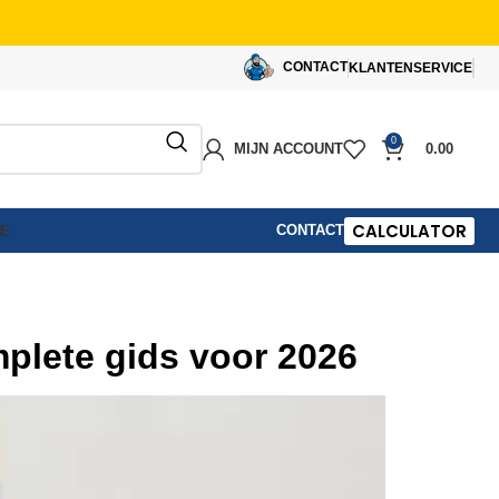
CONTACT
KLANTENSERVICE
0
MIJN ACCOUNT
0.00
CALCULATOR
CONTACT
IE
mplete gids voor 2026