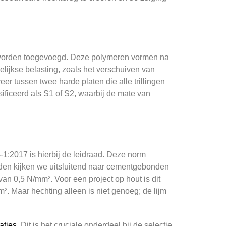
ie worden toegevoegd. Deze polymeren vormen na
lijkse belasting, zoals het verschuiven van
r tussen twee harde platen die alle trillingen
ficeerd als S1 of S2, waarbij de mate van
1:2017 is hierbij de leidraad. Deze norm
nden kijken we uitsluitend naar cementgebonden
van 0,5 N/mm². Voor een project op hout is dit
. Maar hechting alleen is niet genoeg; de lijm
aties
. Dit is het cruciale onderdeel bij de selectie