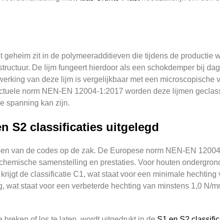
et geheim zit in de polymeeradditieven die tijdens de product
ructuur. De lijm fungeert hierdoor als een schokdemper bij dage
king van deze lijm is vergelijkbaar met een microscopische vee
 actuele norm NEN-EN 12004-1:2017 worden deze lijmen geclassi
e spanning kan zijn.
en S2 classificaties uitgelegd
grijpen van de codes op de zak. De Europese norm NEN-EN 12004-
n chemische samenstelling en prestaties. Voor houten ondergro
krijgt de classificatie C1, wat staat voor een minimale hechting 
 wat staat voor een verbeterde hechting van minstens 1,0 N/mm²
breken of los te laten, wordt uitgedrukt in de
S1 en S2 classific