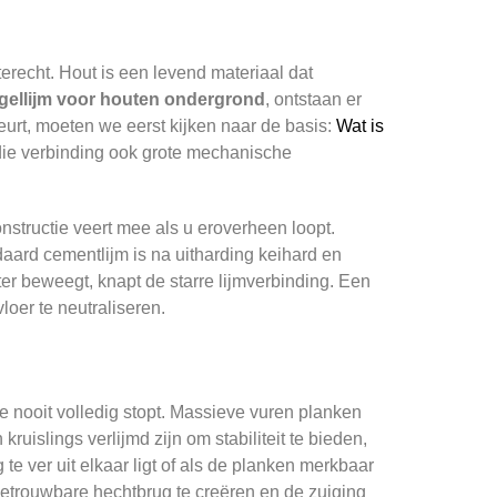
erecht. Hout is een levend materiaal dat
tegellijm voor houten ondergrond
, ontstaan er
eurt, moeten we eerst kijken naar de basis:
Wat is
 die verbinding ook grote mechanische
nstructie veert mee als u eroverheen loopt.
daard cementlijm is na uitharding keihard en
r beweegt, knapt de starre lijmverbinding. Een
loer te neutraliseren.
ie nooit volledig stopt. Massieve vuren planken
uislings verlijmd zijn om stabiliteit te bieden,
 te ver uit elkaar ligt of als de planken merkbaar
etrouwbare hechtbrug te creëren en de zuiging