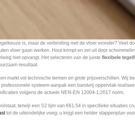
 tegelkeuze is, maar de verbinding met de vloer eronder? Veel do
ten vloer gaan werken. Hout krimpt en zet uit door schommeling
weg niet opvangt. Het selecteren van de juiste
flexibele tege
uurzaam resultaat.
en markt vol technische termen en grote prijsverschillen. Wij b
 professionele systeem-aanpak een barstvrij oppervlak realise
ssificaties volgens de actuele NEN-EN 12004-1:2017 norm.
staat, terwijl een S2 lijm van €61,54 in specifieke situaties cr
ast
tot de uiteindelijke voeg; u krijgt een helder stappenplan v