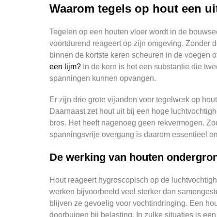
Waarom tegels op hout een uit
Tegelen op een houten vloer wordt in de bouwsect
voortdurend reageert op zijn omgeving. Zonder d
binnen de kortste keren scheuren in de voegen of
een lijm?
In de kern is het een substantie die tw
spanningen kunnen opvangen.
Er zijn drie grote vijanden voor tegelwerk op ho
Daarnaast zet hout uit bij een hoge luchtvochtig
bros. Het heeft nagenoeg geen rekvermogen. Zodr
spanningsvrije overgang is daarom essentieel om 
De werking van houten ondergron
Hout reageert hygroscopisch op de luchtvochtighei
werken bijvoorbeeld veel sterker dan samengesteld
blijven ze gevoelig voor vochtindringing. Een hout
doorbuigen bij belasting. In zulke situaties is e