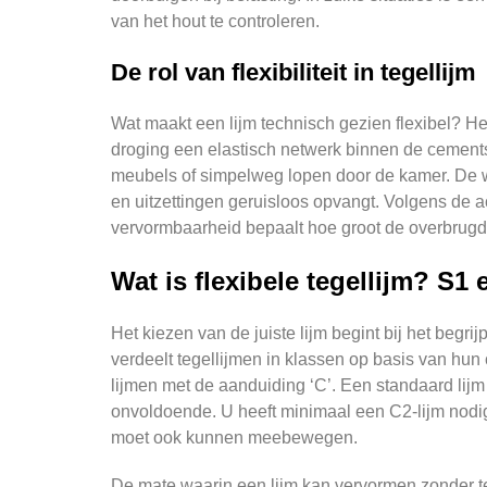
van het hout te controleren.
De rol van flexibiliteit in tegellijm
Wat maakt een lijm technisch gezien flexibel? H
droging een elastisch netwerk binnen de cementst
meubels of simpelweg lopen door de kamer. De wer
en uitzettingen geruisloos opvangt. Volgens de
vervormbaarheid bepaalt hoe groot de overbrugd
Wat is flexibele tegellijm? S1 
Het kiezen van de juiste lijm begint bij het be
verdeelt tegellijmen in klassen op basis van hu
lijmen met de aanduiding ‘C’. Een standaard lijm 
onvoldoende. U heeft minimaal een C2-lijm nodig,
moet ook kunnen meebewegen.
De mate waarin een lijm kan vervormen zonder te 