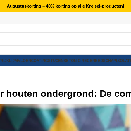
Augustuskorting – 40% korting op alle Kreisel-producten!
RIJK
LIJM
VLOERCOATING
STUCEN
BETON CIRE
GEREEDSCHAP
ISOLAT
oor houten ondergrond: De co