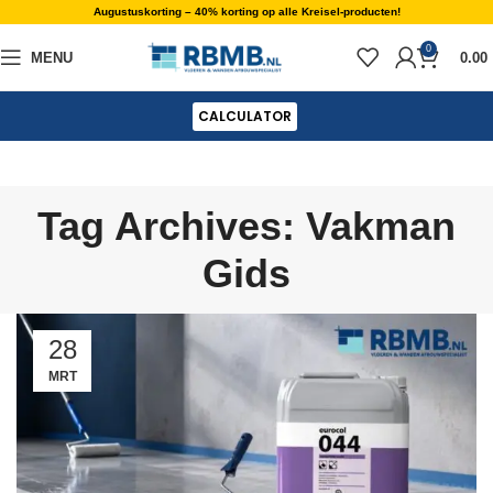
Augustuskorting – 40% korting op alle Kreisel-producten!
0
MENU
0.00
CALCULATOR
Tag Archives: Vakman
Gids
28
MRT