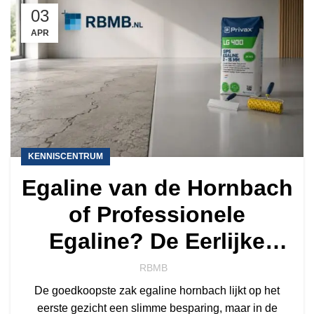
03
APR
KENNISCENTRUM
Egaline van de Hornbach
of Professionele
Egaline? De Eerlijke
Vergelijking voor 2026
RBMB
De goedkoopste zak egaline hornbach lijkt op het
eerste gezicht een slimme besparing, maar in de