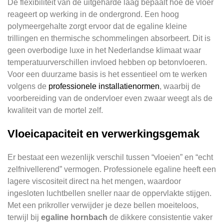
De flexibiliteit van de uitgeharde laag bepaalt hoe de vloer
reageert op werking in de ondergrond. Een hoog
polymeergehalte zorgt ervoor dat de egaline kleine
trillingen en thermische schommelingen absorbeert. Dit is
geen overbodige luxe in het Nederlandse klimaat waar
temperatuurverschillen invloed hebben op betonvloeren.
Voor een duurzame basis is het essentieel om te werken
volgens de
professionele installatienormen
, waarbij de
voorbereiding van de ondervloer even zwaar weegt als de
kwaliteit van de mortel zelf.
Vloeicapaciteit en verwerkingsgemak
Er bestaat een wezenlijk verschil tussen “vloeien” en “echt
zelfnivellerend” vermogen. Professionele egaline heeft een
lagere viscositeit direct na het mengen, waardoor
ingesloten luchtbellen sneller naar de oppervlakte stijgen.
Met een prikroller verwijder je deze bellen moeiteloos,
terwijl bij
egaline hornbach
de dikkere consistentie vaker