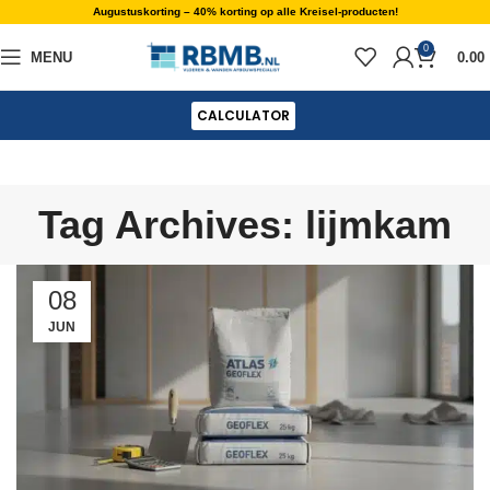
Augustuskorting – 40% korting op alle Kreisel-producten!
0
MENU
0.00
CALCULATOR
Tag Archives: lijmkam
08
JUN